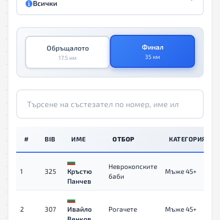
Всички
Финал
Обръщалото
35 км
17.5 км
#
BIB
ИМЕ
ОТБОР
КАТЕГОРИЯ
Неврокопските
1
325
Кръстю
Мъже 45+
баби
Панчев
2
307
Ивайло
Рогачете
Мъже 45+
Венков