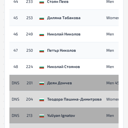
44
233
Стоян Пеев
Men
45
253
Диляна Табакова
Women
46
249
Николай Николов
Men
47
250
Петър Николов
Men
48
224
Николай Стоянов
Men
DNS
201
Деян Дончев
Men 45+
DNS
204
Теодора Пашина-Димитрова
Women
DNS
213
Yuliyan Ignatov
Men