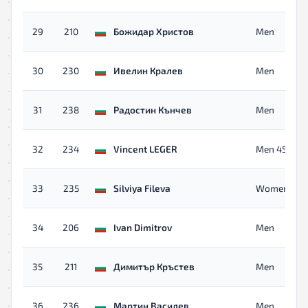
29
210
Божидар Христов
Men
30
230
Ивелин Кралев
Men
31
238
Радостин Кънчев
Men
32
234
Vincent LEGER
Men 45+
33
235
Silviya Fileva
Women
34
206
Ivan Dimitrov
Men
35
211
Димитър Кръстев
Men
36
236
Мартин Василев
Men