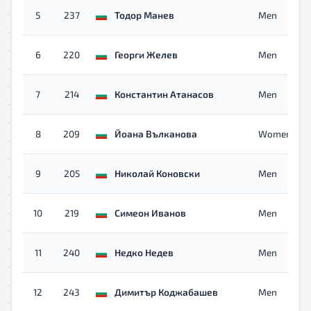
5
237
Тодор Манев
Men
6
220
Георги Желев
Men
7
214
Константин Атанасов
Men
8
209
Йоана Вълканова
Women
9
205
Николай Коновски
Men
10
219
Симеон Иванов
Men
11
240
Недко Недев
Men
12
243
Димитър Коджабашев
Men