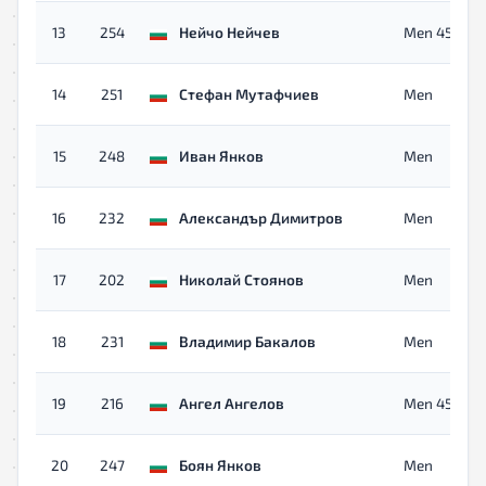
13
254
Нейчо Нейчев
Men 45+
14
251
Стефан Мутафчиев
Men
15
248
Иван Янков
Men
16
232
Александър Димитров
Men
17
202
Николай Стоянов
Men
18
231
Владимир Бакалов
Men
19
216
Ангел Ангелов
Men 45+
20
247
Боян Янков
Men