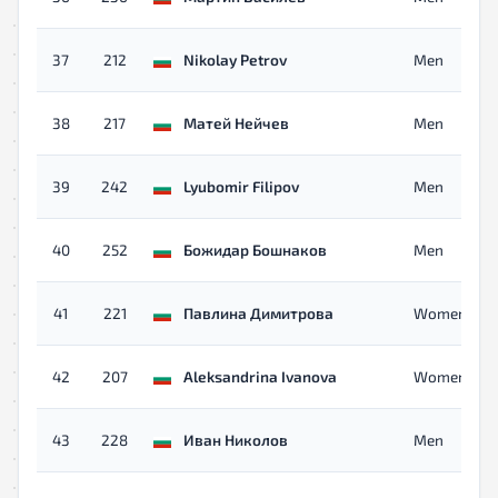
37
212
Nikolay Petrov
Men
38
217
Матей Нейчев
Men
39
242
Lyubomir Filipov
Men
40
252
Божидар Бошнаков
Men
41
221
Павлина Димитрова
Women 45+
42
207
Aleksandrina Ivanova
Women
43
228
Иван Николов
Men