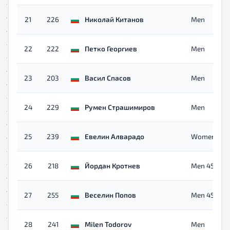
21
226
Николай Китанов
Men
22
222
Петко Георгиев
Men
23
203
Васил Спасов
Men
24
229
Румен Страшимиров
Men
25
239
Евелин Алварадо
Women
26
218
Йордан Кротнев
Men 45+
27
255
Веселин Попов
Men 45+
28
241
Milen Todorov
Men