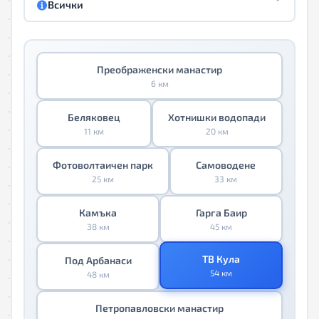
Всички
Преображенски манастир
6 км
Беляковец
Хотнишки водопади
11 км
20 км
Фотоволтаичен парк
Самоводене
25 км
33 км
Камъка
Гарга Баир
38 км
45 км
ТВ Кула
Под Арбанаси
54 км
48 км
Петропавловски манастир