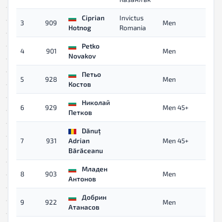
Ciprian
Invictus
3
909
Men
0
Hotnog
Romania
Petko
4
901
Men
0
Novakov
Петьо
5
928
Men
0
Костов
Николай
6
929
Men 45+
0
Петков
Dănuț
7
931
Adrian
Men 45+
0
Bărăceanu
Младен
8
903
Men
0
Антонов
Добрин
9
922
Men
0
Атанасов