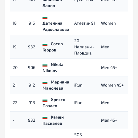
Лаков
18
915
Детелина
Атлетик 91
Women
0
Радославова
20
Сотир
19
932
Наливни -
Men
0
Георов
Пловдив
Nikola
20
906
Men 45+
0
Nikolov
Мариана
21
912
iRun
Women 45+
0
Манолева
Христо
22
913
iRun
Men
0
Гюзлев
Камен
-
933
Men 45+
-
Паскалев
SOS