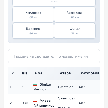
57 км
Ксилифор
Разсадник
60 км
62 км
Царевец
Финал
66 км
71 км
#
BIB
ИМЕ
ОТБОР
КАТЕГОРИЯ
Dimitar
1
921
Decathlon
Men
0
Marinov
"Диви рози
Младен
2
930
-
Men
0
Гайтанджиев
Казанлък"