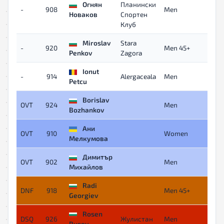
Огнян
Планински
-
908
Men
-
Новаков
Спортен
Клуб
Miroslav
Stara
-
920
Men 45+
-
Penkov
Zagora
Ionut
-
914
Alergaceala
Men
-
Petcu
Borislav
OVT
924
Men
-
Bozhankov
Ани
OVT
910
Women
-
Мелкумова
Димитър
OVT
902
Men
-
Михайлов
Radi
DNF
918
Men 45+
-
Georgiev
Rosen
DSQ
926
Жулистан
Men
-
Rusev