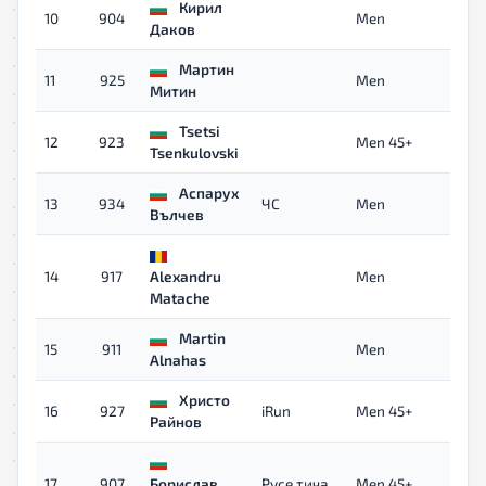
Кирил
10
904
Men
0
Даков
Мартин
11
925
Men
0
Митин
Tsetsi
12
923
Men 45+
0
Tsenkulovski
Аспарух
13
934
ЧС
Men
0
Вълчев
14
917
Alexandru
Men
0
Matache
Martin
15
911
Men
0
Alnahas
Христо
16
927
iRun
Men 45+
0
Райнов
17
907
Борислав
Русе тича
Men 45+
0