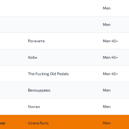
Men
Men
Рогачете
Men 45+
Хоби
Men 45+
The Fucking Old Pedals
Men 45+
Велоцарево
Men
Глиган
Men
ров
Uzana Runs
Men