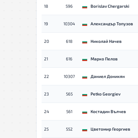
18
596
Borislav Chergarski
19
10304
Александър Топузов
20
618
Николай Начев
21
616
Марко Пелов
22
10307
Даниел Доникян
23
565
Petko Georgiev
24
561
Костадин Вълчев
25
552
Цветомир Георгиев