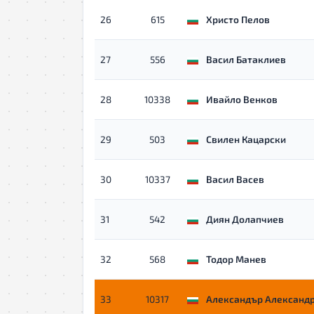
26
615
Христо Пелов
27
556
Васил Батаклиев
28
10338
Ивайло Венков
29
503
Свилен Кацарски
30
10337
Васил Васев
31
542
Диян Долапчиев
32
568
Тодор Манев
33
10317
Александър Александ