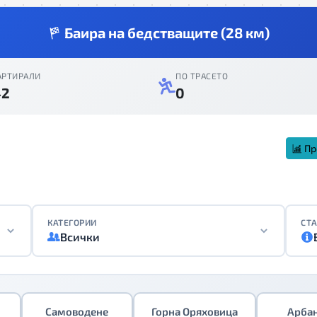
Баира на бедстващите (28 км)
АРТИРАЛИ
ПО ТРАСЕТО
42
0
Пр
КАТЕГОРИИ
СТА
Всички
Самоводене
Горна Оряховица
Арба