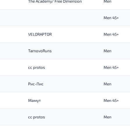
The Academy/ Free Dimension
Men
Men 45+
VELORAPTOR
Men 45+
TarnovoRuns
Men
cc protos
Men 45+
Рис-Пис
Men
Мамут
Men 45+
cc protos
Men