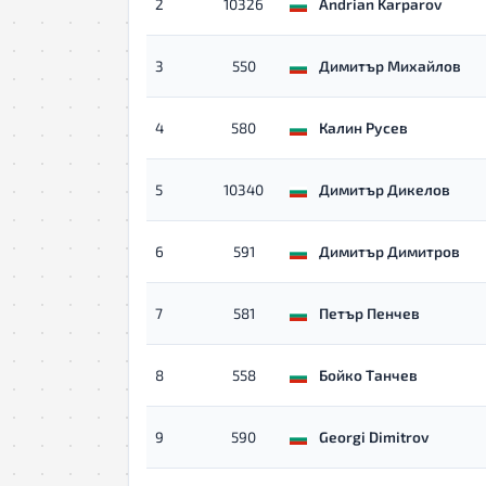
2
10326
Andrian Karparov
3
550
Димитър Михайлов
4
580
Калин Русев
5
10340
Димитър Дикелов
6
591
Димитър Димитров
7
581
Петър Пенчев
8
558
Бойко Танчев
9
590
Georgi Dimitrov