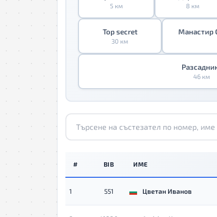
5 км
8 км
Top secret
Манастир С
30 км
Разсадни
46 км
#
BIB
ИМЕ
1
551
Цветан Иванов