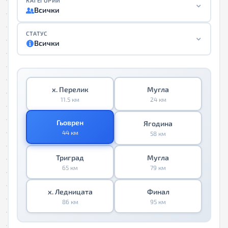
КАТЕГОРИИ
Всички
СТАТУС
Всички
х. Перелик
Мугла
11.5 км
24 км
Гьоврен
Ягодина
44 км
58 км
Триград
Мугла
65 км
79 км
х. Ледницата
Финал
86 км
95 км