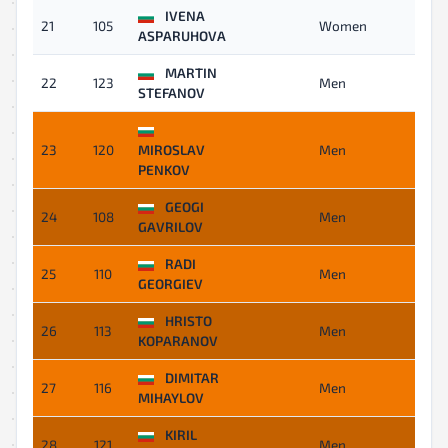
IVENA
21
105
Women
08
ASPARUHOVA
MARTIN
22
123
Men
08
STEFANOV
23
120
MIROSLAV
Men
09:
PENKOV
GEOGI
24
108
Men
09:
GAVRILOV
RADI
25
110
Men
09:
GEORGIEV
HRISTO
26
113
Men
09
KOPARANOV
DIMITAR
27
116
Men
09
MIHAYLOV
KIRIL
28
121
Men
10