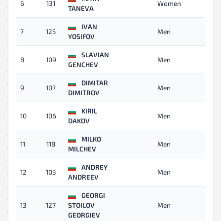
6
131
Women
06
TANEVA
IVAN
7
125
Men
06:
YOSIFOV
SLAVIAN
8
109
Men
06
GENCHEV
DIMITAR
9
107
Men
07:
DIMITROV
KIRIL
10
106
Men
07:
DAKOV
MILKO
11
118
Men
07:
MILCHEV
ANDREY
12
103
Men
07:
ANDREEV
GEORGI
13
127
STOILOV
Men
07:
GEORGIEV