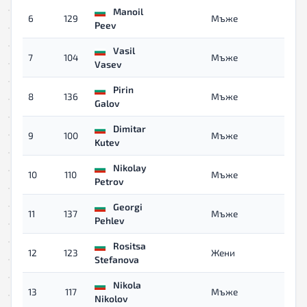
Manoil
6
129
Мъже
03:3
Peev
Vasil
7
104
Мъже
03:3
Vasev
Pirin
8
136
Мъже
03:3
Galov
Dimitar
9
100
Мъже
03:3
Kutev
Nikolay
10
110
Мъже
03:5
Petrov
Georgi
11
137
Мъже
03:5
Pehlev
Rositsa
12
123
Жени
04:0
Stefanova
Nikola
13
117
Мъже
04:0
Nikolov