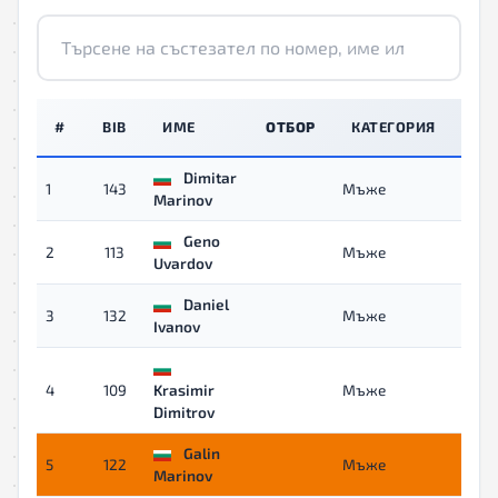
#
BIB
ИМЕ
ОТБОР
КАТЕГОРИЯ
ВР
Dimitar
1
143
Мъже
03:0
Marinov
Geno
2
113
Мъже
03:0
Uvardov
Daniel
3
132
Мъже
03:2
Ivanov
4
109
Krasimir
Мъже
03:2
Dimitrov
Galin
5
122
Мъже
03:2
Marinov