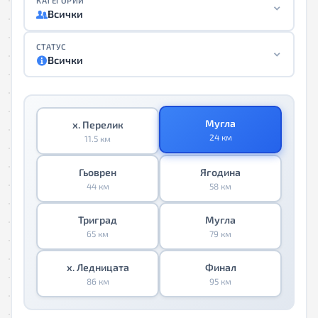
КАТЕГОРИИ
Всички
СТАТУС
Всички
Мугла
х. Перелик
24 км
11.5 км
Гьоврен
Ягодина
44 км
58 км
Триград
Мугла
65 км
79 км
х. Ледницата
Финал
86 км
95 км