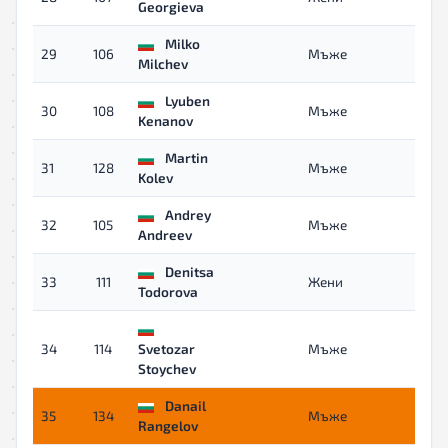
Georgieva
Milko
29
106
Мъже
04:4
Milchev
Lyuben
30
108
Мъже
04:4
Kenanov
Martin
31
128
Мъже
04:5
Kolev
Andrey
32
105
Мъже
04:5
Andreev
Denitsa
33
111
Жени
04:5
Todorova
34
114
Svetozar
Мъже
04:5
Stoychev
Danail
35
134
Мъже
05:2
Rangelov