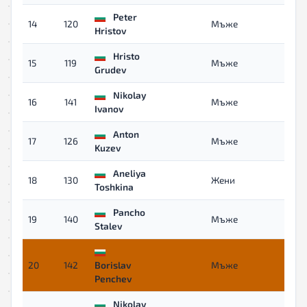
Peter
14
120
Мъже
04:0
Hristov
Hristo
15
119
Мъже
04:0
Grudev
Nikolay
16
141
Мъже
04:1
Ivanov
Anton
17
126
Мъже
04:1
Kuzev
Aneliya
18
130
Жени
04:1
Toshkina
Pancho
19
140
Мъже
04:1
Stalev
20
142
Borislav
Мъже
04:1
Penchev
Nikolay