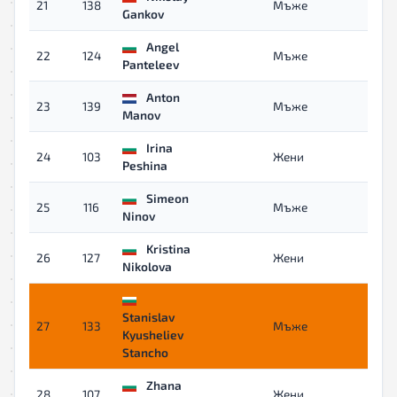
21
138
Мъже
04:2
Gankov
Angel
22
124
Мъже
04:2
Panteleev
Anton
23
139
Мъже
04:2
Manov
Irina
24
103
Жени
04:3
Peshina
Simeon
25
116
Мъже
04:3
Ninov
Kristina
26
127
Жени
04:4
Nikolova
Stanislav
27
133
Мъже
04:4
Kyusheliev
Stancho
Zhana
28
107
Жени
04:4