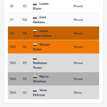
Lozan
36
131
Мъже
05:2
Bizov
Emil
37
102
Мъже
05:4
Aleksov
Ivena
38
118
Жени
05:5
Asparuhova
Stoyan
DNF
112
Мъже
-
Botev
DNS
101
Radoslav
Мъже
-
Tenev
Marin
DNS
115
Мъже
-
Dimitrov
Yana
DNS
121
Жени
-
Petrova