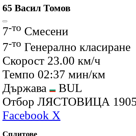
65
Васил Томов
-то
7
Смесени
-то
7
Генерално класиране
Скорост
23.00 км/ч
Темпо
02:37 мин/км
Държава
BUL
Отбор
ЛЯСТОВИЦА 190
Facebook
X
Сплитове