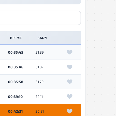
ВРЕМЕ
КМ/Ч
00:35:45
31.89
00:35:46
31.87
00:35:58
31.70
00:39:10
29.11
00:42:31
26.81