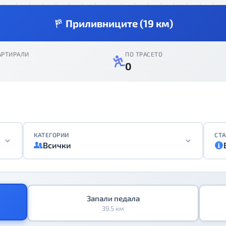
Приливниците (19 км)
АРТИРАЛИ
ПО ТРАСЕТО
0
КАТЕГОРИИ
СТА
Всички
Запали педала
39.5 км