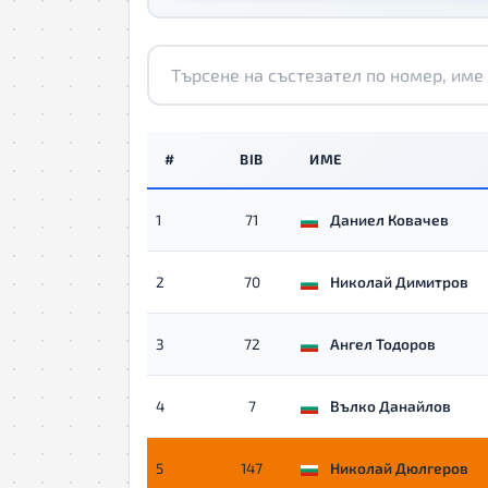
#
BIB
ИМЕ
1
71
Даниел Ковачев
2
70
Николай Димитров
3
72
Ангел Тодоров
4
7
Вълко Данайлов
5
147
Николай Дюлгеров