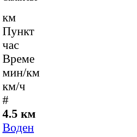
км
Пункт
час
Време
мин/км
км/ч
#
4.5 км
Воден