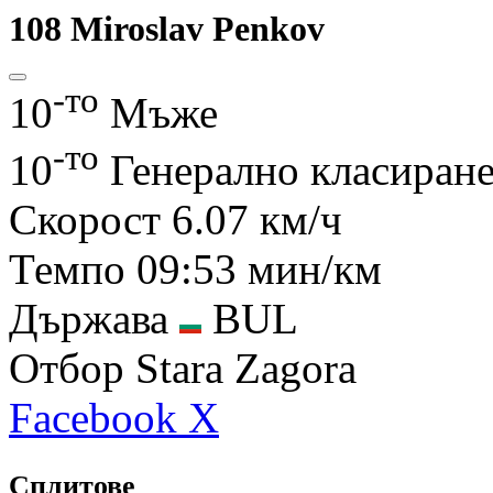
108
Miroslav Penkov
-то
10
Мъже
-то
10
Генерално класиран
Скорост
6.07 км/ч
Темпо
09:53 мин/км
Държава
BUL
Отбор
Stara Zagora
Facebook
X
Сплитове