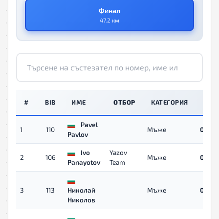
Финал
47.2 км
#
BIB
ИМЕ
ОТБОР
КАТЕГОРИЯ
ВРЕ
Pavel
1
110
Мъже
04:45
Pavlov
Ivo
Yazov
2
106
Мъже
04:53
Panayotov
Team
3
113
Николай
Мъже
04:54
Николов