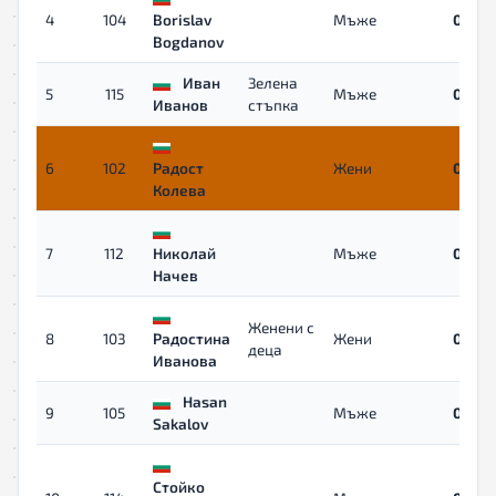
4
104
Borislav
Мъже
05:17
Bogdanov
Иван
Зелена
5
115
Мъже
05:28
Иванов
стъпка
6
102
Радост
Жени
05:34
Колева
7
112
Николай
Мъже
05:45
Начев
Женени с
8
103
Радостина
Жени
05:45
деца
Иванова
Hasan
9
105
Мъже
06:25
Sakalov
Стойко