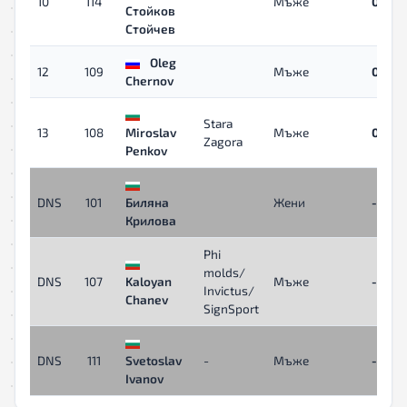
10
114
Мъже
06:41
Стойков
Стойчев
Oleg
12
109
Мъже
07:46
Chernov
Stara
13
108
Miroslav
Мъже
07:46
Zagora
Penkov
DNS
101
Биляна
Жени
-
Крилова
Phi
molds/
DNS
107
Kaloyan
Мъже
-
Invictus/
Chanev
SignSport
DNS
111
Svetoslav
-
Мъже
-
Ivanov