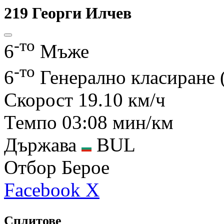
219
Георги Илчев
-то
6
Мъже
-то
6
Генерално класиране
Скорост
19.10 км/ч
Темпо
03:08 мин/км
Държава
BUL
Отбор
Берое
Facebook
X
Сплитове