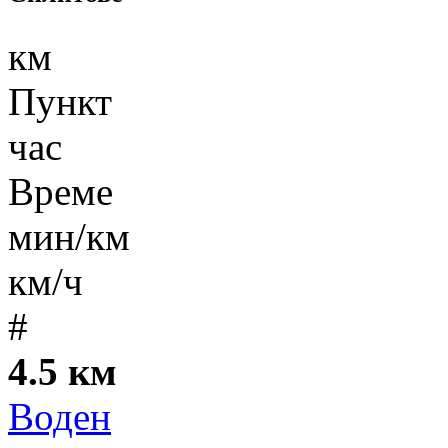
км
Пункт
час
Време
мин/км
км/ч
#
4.5 км
Воден