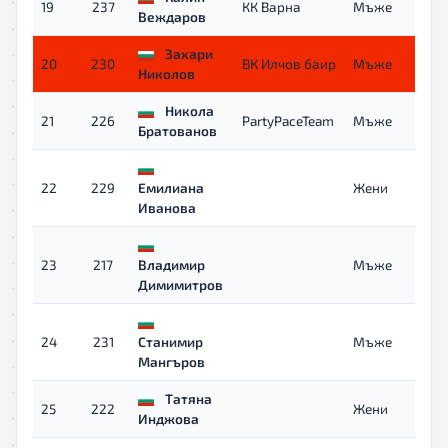
19
237
КК Варна
Мъже
Веждаров
Захари
20
230
ВК Илчов баир
Мъже
Николов
Никола
21
226
PartyPaceTeam
Мъже
Братованов
22
229
Емилиана
Жени
Иванова
23
217
Владимир
Мъже
Димимитров
24
231
Станимир
Мъже
Мангъров
Татяна
25
222
Жени
Инджова