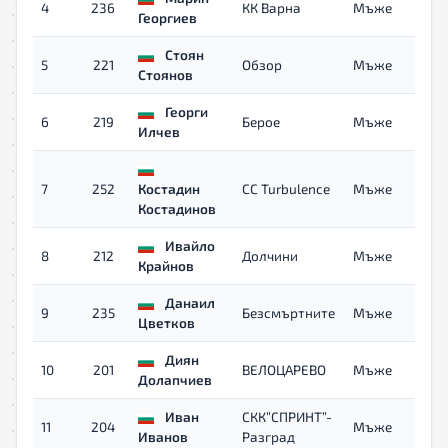
4
236
КК Варна
Мъже
Георгиев
Стоян
5
221
Обзор
Мъже
Стоянов
Георги
6
219
Берое
Мъже
Илчев
7
252
Костадин
CC Turbulence
Мъже
Костадинов
Ивайло
8
212
Долчини
Мъже
Крайнов
Данаил
9
235
Безсмъртните
Мъже
Цветков
Диян
10
201
ВЕЛОЦАРЕВО
Мъже
Долапчиев
Иван
СКК”СПРИНТ”-
11
204
Мъже
Иванов
Разград