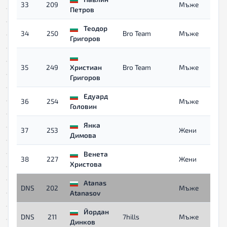
33
209
Мъже
Петров
Теодор
34
250
Bro Team
Мъже
Григоров
35
249
Христиан
Bro Team
Мъже
Григоров
Едуард
36
254
Мъже
Головин
Янка
37
253
Жени
Димова
Венета
38
227
Жени
Христова
Atanas
DNS
202
Мъже
Atanasov
Йордан
DNS
211
7hills
Мъже
Динков