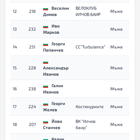
Веселин
ВЕЛОКЛУБ
12
218
Мъже
Димов
ИЛЧОВ БАИР
Иво
13
232
Мъже
Марков
Георги
14
251
CC”Turbulence”
Мъже
Папанчев
15
228
Александър
Мъже
Иванов
Галин
16
238
Мъже
Иванов
Георги
17
224
Костенурките
Мъже
Желев
Йово
ВК “Илчов
18
207
Мъже
Станчев
баир”
Калин