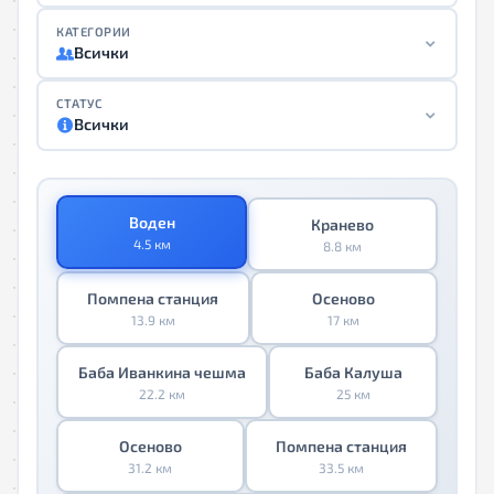
КАТЕГОРИИ
Всички
СТАТУС
Всички
Воден
Кранево
4.5 км
8.8 км
Помпена станция
Осеново
13.9 км
17 км
Баба Иванкина чешма
Баба Калуша
22.2 км
25 км
Осеново
Помпена станция
31.2 км
33.5 км