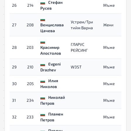
Стефан
26
214
Мъже
Русев
Устрем/Три
27
208
Венцислава
Жени
тийм Варна
Цачева
ГЛАРУС
28
203
Красимир
Мъже
РЕЙСИНГ
Апостолов
Evgeni
29
210
W3ST
Мъже
Drazhev
Илия
30
205
Мъже
Николов
Николай
31
234
Мъже
Петров
Пламен
32
233
Мъже
Петров
Павлин