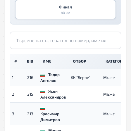
Финал
40 км
#
BIB
ИМЕ
ОТБОР
КАТЕГОРИЯ
Тодор
1
216
КК "Берое"
Мъже
Ангелов
Ясен
2
215
Мъже
Александров
3
213
Красимир
Мъже
Димитров
Марин