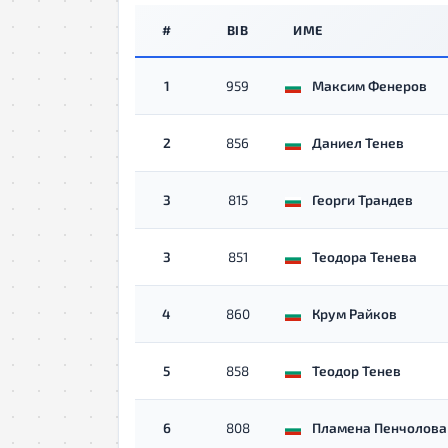
#
BIB
ИМЕ
1
959
Максим Фенеров
2
856
Даниел Тенев
3
815
Георги Трандев
3
851
Теодора Тенева
4
860
Крум Райков
5
858
Теодор Тенев
6
808
Пламена Пенчолова