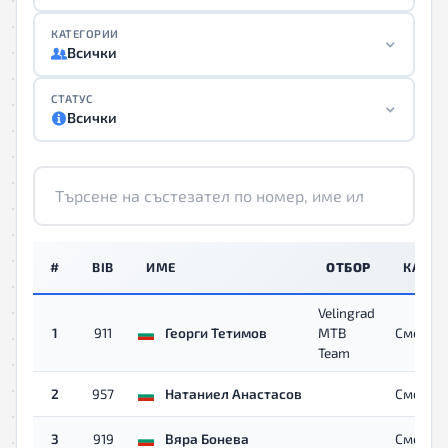
КАТЕГОРИИ
Всички
СТАТУС
Всички
#
BIB
ИМЕ
ОТБОР
КАТЕГ
Velingrad
1
911
Георги Тетимов
MTB
Смесен
Team
2
957
Натаниел Анастасов
Смесен
3
919
Вяра Бонева
Смесен