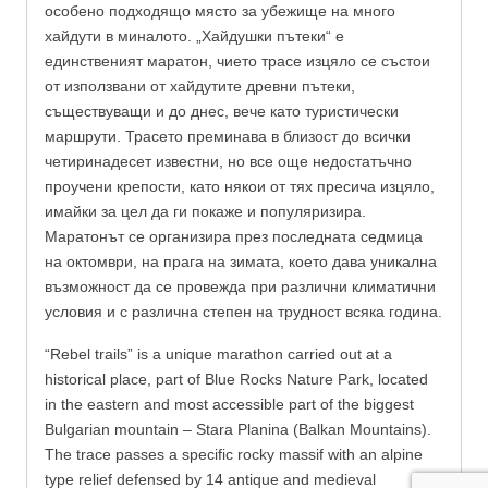
особено подходящо място за убежище на много
хайдути в миналото. „Хайдушки пътеки“ е
единственият маратон, чието трасе изцяло се състои
от използвани от хайдутите древни пътеки,
съществуващи и до днес, вече като туристически
маршрути. Трасето преминава в близост до всички
четиринадесет известни, но все още недостатъчно
проучени крепости, като някои от тях пресича изцяло,
имайки за цел да ги покаже и популяризира.
Маратонът се организира през последната седмица
на октомври, на прага на зимата, което дава уникална
възможност да се провежда при различни климатични
условия и с различна степен на трудност всяка година.
“Rebel trails” is a unique marathon carried out at a
historical place, part of Blue Rocks Nature Park, located
in the eastern and most accessible part of the biggest
Bulgarian mountain – Stara Planina (Balkan Mountains).
The trace passes a specific rocky massif with an alpine
type relief defensed by 14 antique and medieval