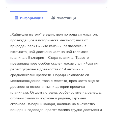
Информация
Участници
„Хайдушки пътеки“ е единствен по рода си маратон,
провеждащ се в историческа местност, част от
природен парк Сините камъни, разположен в
източната, най-достъпна част на най-голямата
планина в България – Стара планина. Трасето
преминава през особен скален масив с алпийски тип
релеф укрепен в древността с 14 антични и
средновековни крепости. Поради ключовото си
местонахождение, това е мястото, през което още от
древността основни пътни артерии пресичат
планината. От друга страна, особеностите на релефа:
оголени скалисти върхове и ридове, стръмни
склонове, зъбери и канари, наличие на множество
пещери и водопади, правят масива трудно достъпен и