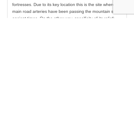
fortresses. Due to its key location this is the site where
main road arteries have been passing the mountain since
ancient times. On the other way, specificity of its relief:
exposed rocky peaks and ridges, steep slopes and rocks,
presence of lots of caves and waterfalls, makes the
massif hardly accessible and preferred shelter for many
rebels (haidouks) in the past. The marathon “Rebel trails”
is unique having a trace entirely consisting of age-old
paths once used by haidouks, which nowadays exist as
touristic routes. The trace passes through or nearby all
known but not well studied fortresses, having as a goal to
popularize them. The marathon is organized in the last
week of October, when winter is on the doorstep. This
gives a unique opportunity for carrying it out in different
weather conditions and with different difficulty level each
year.