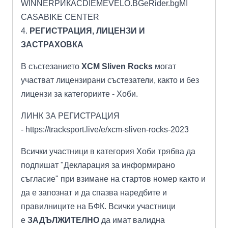
WINNERРИКАСDIEMEVELO.BGeRider.bgMI
CASABIKE CENTER
4.
РЕГИСТРАЦИЯ, ЛИЦЕНЗИ И
ЗАСТРАХОВКА
В състезанието
XCM Sliven Rocks
могат
участват лицензирани състезатели, както и без
лицензи за категориите - Хоби.
ЛИНК ЗА РЕГИСТРАЦИЯ
-
https://tracksport.live/e/xcm-sliven-rocks-2023
Всички участници в категория Хоби трябва да
подпишат "Декларация за информирано
съгласие" при взимане на стартов номер както и
да е запознат и да спазва наредбите и
правилниците на БФК. Всички участници
е
ЗАДЪЛЖИТЕЛНО
да имат валидна