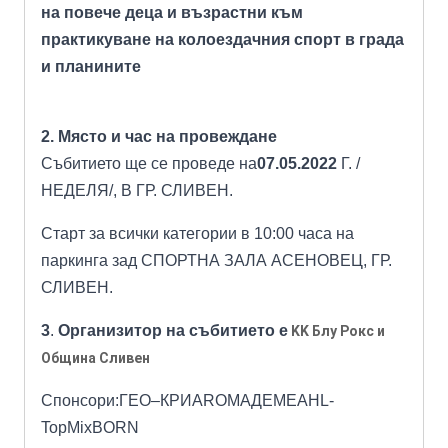
на повече деца и възрастни към
практикуване на колоездачния спорт в града
и планините
2. Място и час на провеждане
Събитието
ще се проведе на
07.05.2022
Г. /
НЕДЕЛЯ/, В ГР. СЛИВЕН.
Старт за всички категории в 10:00 часа на
паркинга зад СПОРТНА ЗАЛА АСЕНОВЕЦ, ГР.
СЛИВЕН.
3
.
Организитор на събитието е
KK Блу Рокс и
Община Сливен
Спонсори:ГЕО–КРИAROMAДЕМЕАHL-
TopMixBORN