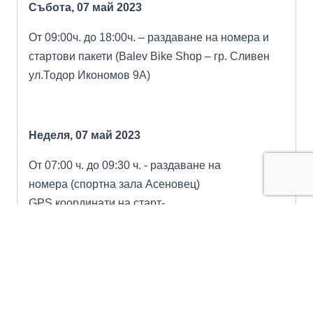
Събота, 07 май 2023
От 09:00ч. до 18:00ч. – раздаване на номера и
стартови пакети
(
Balev Bike Shop –
гр. Сливен
ул.Тодор Икономов 9А)
Неделя, 07 май 2023
От 07:00 ч. до 09:30 ч. - раздаване на
номера
(спортна зала Асеновец)
GPS координати на старт-
финала: 42.68000686854421,
26.30201700511774
09:45 ч.- техническа конференция и инструктаж
10:00 ч. – старт от спортна зала Асеновец - гр.