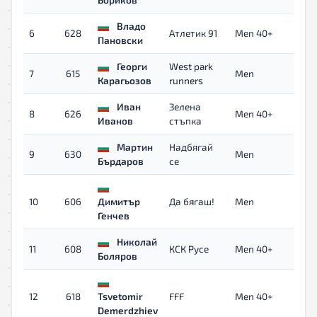
Владо
6
628
Атлетик 91
Men 40+
0
Пановски
Георги
West park
7
615
Men
0
Карагьозов
runners
Иван
Зелена
8
626
Men 40+
0
Иванов
стъпка
Мартин
Надбягай
9
630
Men
0
Бърдаров
се
10
606
Димитър
Да бягаш!
Men
0
Генчев
Николай
11
608
КСК Русе
Men 40+
0
Боляров
12
618
Tsvetomir
FFF
Men 40+
0
Demerdzhiev