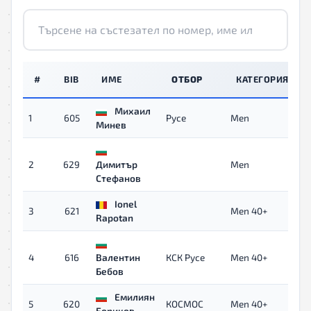
#
BIB
ИМЕ
ОТБОР
КАТЕГОРИЯ
Михаил
1
605
Русе
Men
0
Минев
2
629
Димитър
Men
0
Стефанов
Ionel
3
621
Men 40+
0
Rapotan
4
616
Валентин
КСК Русе
Men 40+
0
Бебов
Емилиян
5
620
КОСМОС
Men 40+
0
Бориков