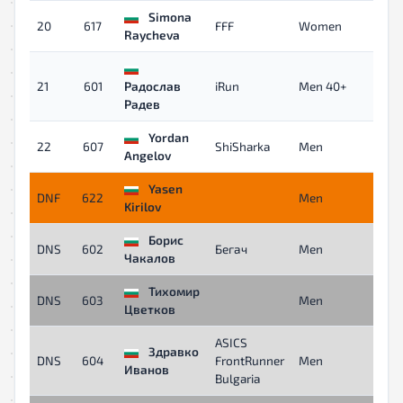
Simona
20
617
FFF
Women
0
Raycheva
21
601
Радослав
iRun
Men 40+
0
Радев
Yordan
22
607
ShiSharka
Men
0
Angelov
Yasen
DNF
622
Men
-
Kirilov
Борис
DNS
602
Бегач
Men
-
Чакалов
Тихомир
DNS
603
Men
-
Цветков
ASICS
Здравко
DNS
604
FrontRunner
Men
-
Иванов
Bulgaria