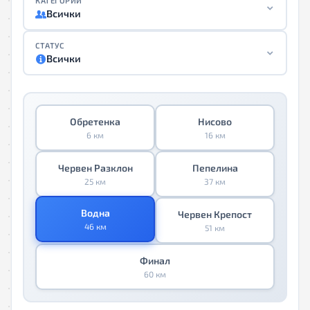
КАТЕГОРИИ
Всички
СТАТУС
Всички
Обретенка
Нисово
6 км
16 км
Червен Разклон
Пепелина
25 км
37 км
Водна
Червен Крепост
46 км
51 км
Финал
60 км