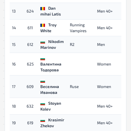
Dan
13
624
Men 40+
0
mihai Latis
Troy
Running
14
611
Men 40+
0
White
Vampires
Nikodim
15
612
R2
Men
0
Marinov
16
625
Валентина
Women
0
Тодорова
17
609
Веселина
Ruse
Women
0
Иванова
Stoyan
18
632
Men 40+
0
Kolev
Krasimir
19
619
Men 40+
0
Zhekov