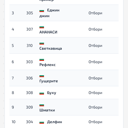
Еджин
3
305
Отбори
04:2
джин
4
307
Отбори
04:3
АНАНАСИ
5
310
Отбори
04:3
Светкавица
6
303
Отбори
04:3
Рефлекс
7
306
Отбори
05:5
Гущерите
8
308
Буху
Отбори
06:0
9
309
Отбори
06:1
Шматки
10
304
Делфин
Отбори
06:3