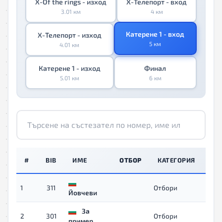
X-Of the rings - изход
X-Телепорт - вход
3.01 км
4 км
Катерене 1 - вход
X-Телепорт - изход
5 км
4.01 км
Катерене 1 - изход
Финал
5.01 км
6 км
#
BIB
ИМЕ
ОТБОР
КАТЕГОРИЯ
ВР
1
311
Отбори
03:3
Йовчеви
За
2
301
Отбори
04:2
пример