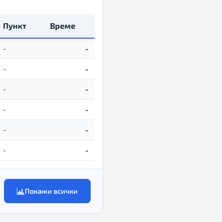
Пункт
Време
-
-
-
-
-
-
-
-
-
-
-
-
Покажи всички