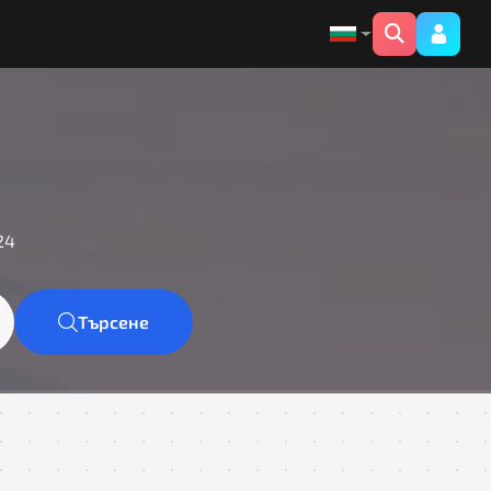
24
Търсене