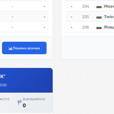
-
-
Мозъ
-
204
-
-
Twin
-
205
-
-
Млад
-
206
Покажи всички
К"
0:00
АСЕТО
ФИНИШИРАЛИ
0