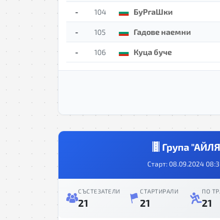
-
БуРгаШки
104
-
Гадове наемни
105
-
Куца буче
106
Група "АЙЛЯ
Старт: 08.09.2024 08:3
СЪСТЕЗАТЕЛИ
СТАРТИРАЛИ
ПО ТР
21
21
21