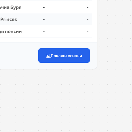
чна Буря
-
-
 Princes
-
-
и пенсии
-
-
Покажи всички