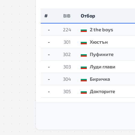
#
Отбор
BIB
-
2 the boys
224
-
Хюстън
301
-
Пуфините
302
-
Луди глави
303
-
Биричка
304
-
Докторите
305