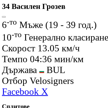
34
Василен Грозев
-то
6
Мъже (19 - 39 год.)
-то
10
Генерално класиран
Скорост
13.05 км/ч
Темпо
04:36 мин/км
Държава
BUL
Отбор
Velosigners
Facebook
X
Сплитове