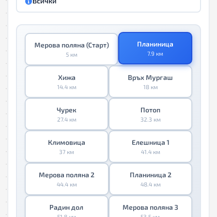
Всички
Планиница
Мерова поляна (Старт)
7.9 км
5 км
Хижа
Връх Мургаш
14.4 км
18 км
Чурек
Потоп
27.4 км
32.3 км
Климовица
Елешница 1
37 км
41.4 км
Мерова поляна 2
Планиница 2
44.4 км
48.4 км
Радин дол
Мерова поляна 3
51.8 км
53.5 км