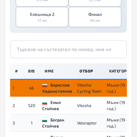
Елешница 2
Финал
57 км
60 км
#
BIB
ИМЕ
ОТБОР
КАТЕГОРИЯ
Борислав
Vitosha
Мъже (19 - 39
1
46
Хаджистоянов
Cycling Team
год.)
Емил
Мъже (19 - 39
2
520
Vitosha
Стойнев
год.)
Богдан
Мъже (19 - 39
3
1
Veloraptor
Стойчев
год.)