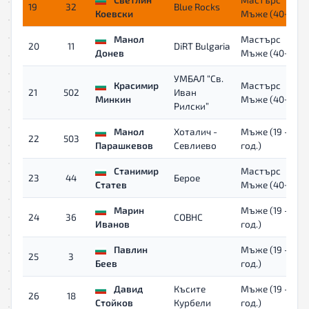
19
32
Blue Rocks
Коевски
Мъже (40+)
Манол
Мастърс
20
11
DiRT Bulgaria
Донев
Мъже (40+)
УМБАЛ “Св.
Красимир
Мастърс
21
502
Иван
Минкин
Мъже (40+)
Рилски”
Манол
Хоталич -
Мъже (19 - 39
22
503
Парашкевов
Севлиево
год.)
Станимир
Мастърс
23
44
Берое
Статев
Мъже (40+)
Марин
Мъже (19 - 39
24
36
COBHC
Иванов
год.)
Павлин
Мъже (19 - 39
25
3
Беев
год.)
Давид
Късите
Мъже (19 - 39
26
18
Стойков
Курбели
год.)