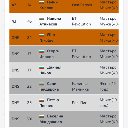
Галин
Мастърс
42
14
Fast Pedals
Кърлов
Мъже (40+)
Никола
BT
Мастърс
43
45
Атанасов
Revolution
Мъже (40+)
Filip
Мастърс
DNF
24
Nikolov
Мъже (40+)
Георги
BT
Мастърс
DNS
13
Иванов
Revolution
Мъже (40+)
Даниел
Мастърс
DNS
17
Наков
Мъже (40+)
Сани
Калинка
Жени (19 - 39
DNS
22
Гайдарска
Малинка
год.)
Петър
Мъже (19 - 39
DNS
26
Рис-Пис
Пенчев
год.)
Веселин
Мастърс
DNS
501
Мандажиев
Мъже (40+)