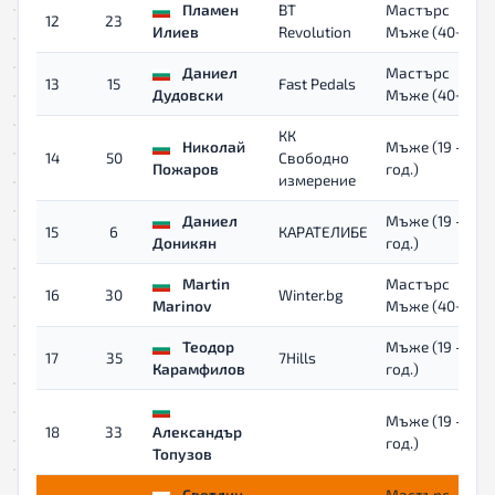
Пламен
BT
Мастърс
12
23
Илиев
Revolution
Мъже (40+)
Даниел
Мастърс
13
15
Fast Pedals
Дудовски
Мъже (40+)
КК
Николай
Мъже (19 - 39
14
50
Свободно
Пожаров
год.)
измерение
Даниел
Мъже (19 - 39
15
6
КАРАТЕЛИБЕ
Доникян
год.)
Martin
Мастърс
16
30
Winter.bg
Marinov
Мъже (40+)
Теодор
Мъже (19 - 39
17
35
7Hills
Карамфилов
год.)
Мъже (19 - 39
18
33
Александър
год.)
Топузов
Светлин
Мастърс