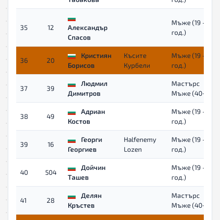
Мъже (19 - 39
35
12
Александър
год.)
Спасов
Кристиян
Късите
Мъже (19 - 39
36
20
Борисов
Курбели
год.)
Людмил
Мастърс
37
39
Димитров
Мъже (40+)
Адриан
Мъже (19 - 39
38
49
Костов
год.)
Георги
Halfenemy
Мъже (19 - 39
39
16
Георгиев
Lozen
год.)
Дойчин
Мъже (19 - 39
40
504
Ташев
год.)
Делян
Мастърс
41
28
Кръстев
Мъже (40+)