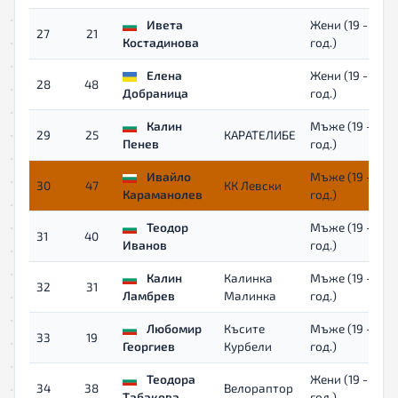
Ивета
Жени (19 - 39
27
21
Костадинова
год.)
Елена
Жени (19 - 39
28
48
Добраница
год.)
Калин
Мъже (19 - 39
29
25
КАРАТЕЛИБЕ
Пенев
год.)
Ивайло
Мъже (19 - 39
30
47
КК Левски
Караманолев
год.)
Теодор
Мъже (19 - 39
31
40
Иванов
год.)
Калин
Калинка
Мъже (19 - 39
32
31
Ламбрев
Малинка
год.)
Любомир
Късите
Мъже (19 - 39
33
19
Георгиев
Курбели
год.)
Теодора
Жени (19 - 39
34
38
Велораптор
Табакова
год.)