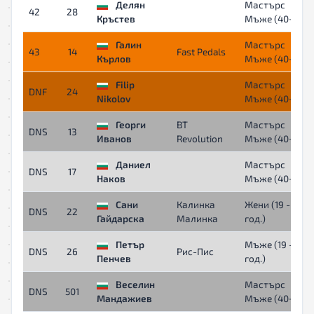
Делян
Мастърс
42
28
Кръстев
Мъже (40+)
Галин
Мастърс
43
14
Fast Pedals
Кърлов
Мъже (40+)
Filip
Мастърс
DNF
24
Nikolov
Мъже (40+)
Георги
BT
Мастърс
DNS
13
Иванов
Revolution
Мъже (40+)
Даниел
Мастърс
DNS
17
Наков
Мъже (40+)
Сани
Калинка
Жени (19 - 39
DNS
22
Гайдарска
Малинка
год.)
Петър
Мъже (19 - 39
DNS
26
Рис-Пис
Пенчев
год.)
Веселин
Мастърс
DNS
501
Мандажиев
Мъже (40+)