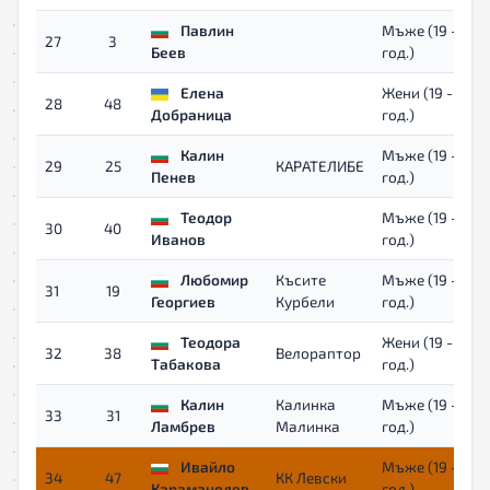
Павлин
Мъже (19 - 39
27
3
Беев
год.)
Елена
Жени (19 - 39
28
48
Добраница
год.)
Калин
Мъже (19 - 39
29
25
КАРАТЕЛИБЕ
Пенев
год.)
Теодор
Мъже (19 - 39
30
40
Иванов
год.)
Любомир
Късите
Мъже (19 - 39
31
19
Георгиев
Курбели
год.)
Теодора
Жени (19 - 39
32
38
Велораптор
Табакова
год.)
Калин
Калинка
Мъже (19 - 39
33
31
Ламбрев
Малинка
год.)
Ивайло
Мъже (19 - 39
34
47
КК Левски
Караманолев
год.)