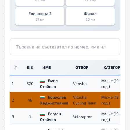
Елешница 2
Финал
57 км
60 км
#
BIB
ИМЕ
ОТБОР
КАТЕГОРИЯ
Емил
Мъже (19 - 39
1
520
Vitosha
Стойнев
год.)
Борислав
Vitosha
Мъже (19 - 39
2
46
Хаджистоянов
Cycling Team
год.)
Богдан
Мъже (19 - 39
3
1
Veloraptor
Стойчев
год.)