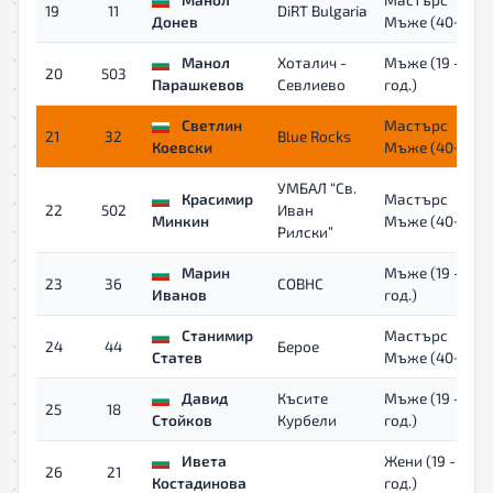
19
11
DiRT Bulgaria
Донев
Мъже (40+)
Манол
Хоталич -
Мъже (19 - 39
20
503
Парашкевов
Севлиево
год.)
Светлин
Мастърс
21
32
Blue Rocks
Коевски
Мъже (40+)
УМБАЛ “Св.
Красимир
Мастърс
22
502
Иван
Минкин
Мъже (40+)
Рилски”
Марин
Мъже (19 - 39
23
36
COBHC
Иванов
год.)
Станимир
Мастърс
24
44
Берое
Статев
Мъже (40+)
Давид
Късите
Мъже (19 - 39
25
18
Стойков
Курбели
год.)
Ивета
Жени (19 - 39
26
21
Костадинова
год.)