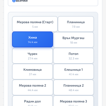
Всички
Мерова поляна (Старт)
Планиница
5 км
7.9 км
Хижа
Връх Мургаш
14.4 км
18 км
Чурек
Потоп
27.4 км
32.3 км
Климовица
Елешница 1
37 км
41.4 км
Мерова поляна 2
Планиница 2
44.4 км
48.4 км
Радин дол
Мерова поляна 3
51.8 км
53.5 км