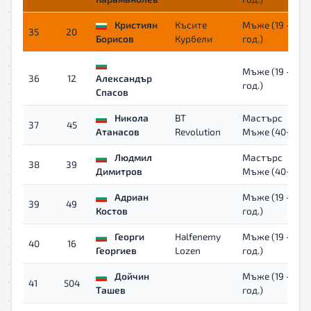
Кристиян
Късите
Мъже (19 - 39
35
20
Борисов
Курбели
год.)
Мъже (19 - 39
36
12
Александър
год.)
Спасов
Никола
BT
Мастърс
37
45
Атанасов
Revolution
Мъже (40+)
Людмил
Мастърс
38
39
Димитров
Мъже (40+)
Адриан
Мъже (19 - 39
39
49
Костов
год.)
Георги
Halfenemy
Мъже (19 - 39
40
16
Георгиев
Lozen
год.)
Дойчин
Мъже (19 - 39
41
504
Ташев
год.)