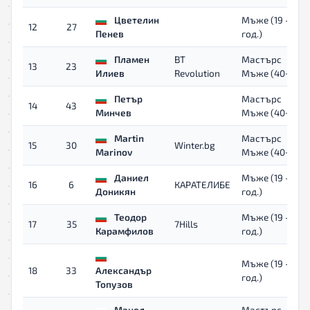
Цветелин
Мъже (19 - 39
12
27
Пенев
год.)
Пламен
BT
Мастърс
13
23
Илиев
Revolution
Мъже (40+)
Петър
Мастърс
14
43
Минчев
Мъже (40+)
Martin
Мастърс
15
30
Winter.bg
Marinov
Мъже (40+)
Даниел
Мъже (19 - 39
16
6
КАРАТЕЛИБЕ
Доникян
год.)
Теодор
Мъже (19 - 39
17
35
7Hills
Карамфилов
год.)
Мъже (19 - 39
18
33
Александър
год.)
Топузов
Манол
Мастърс