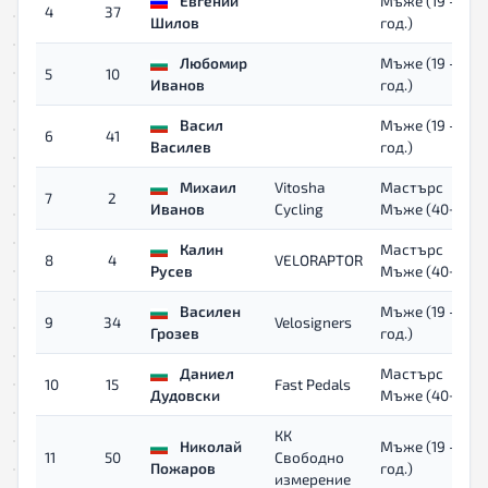
Евгений
Мъже (19 - 39
4
37
Шилов
год.)
Любомир
Мъже (19 - 39
5
10
Иванов
год.)
Васил
Мъже (19 - 39
6
41
Василев
год.)
Михаил
Vitosha
Мастърс
7
2
Иванов
Cycling
Мъже (40+)
Калин
Мастърс
8
4
VELORAPTOR
Русев
Мъже (40+)
Василен
Мъже (19 - 39
9
34
Velosigners
Грозев
год.)
Даниел
Мастърс
10
15
Fast Pedals
Дудовски
Мъже (40+)
КК
Николай
Мъже (19 - 39
11
50
Свободно
Пожаров
год.)
измерение