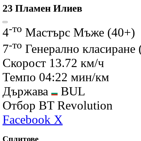
23
Пламен Илиев
-то
4
Мастърс Мъже (40+)
-то
7
Генерално класиране
Скорост
13.72 км/ч
Темпо
04:22 мин/км
Държава
BUL
Отбор
BT Revolution
Facebook
X
Сплитове