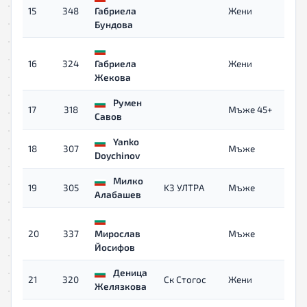
15
348
Габриела
Жени
Бундова
16
324
Габриела
Жени
0
Жекова
Румен
17
318
Мъже 45+
Савов
Yanko
18
307
Мъже
Doychinov
Милко
19
305
K3 УЛТРА
Мъже
Алабашев
20
337
Мирослав
Мъже
Йосифов
Деница
21
320
Ск Стогос
Жени
0
Желязкова