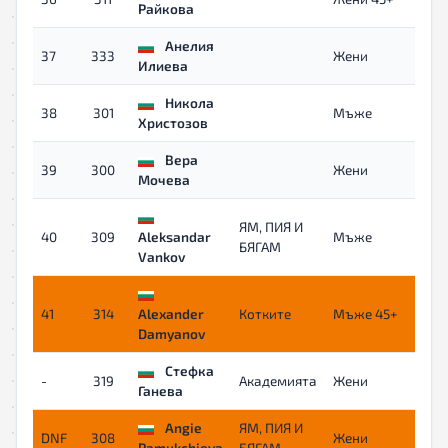
Райкова
Анелия
37
333
Жени
0
Илиева
Никола
38
301
Мъже
Христозов
Вера
39
300
Жени
0
Мочева
ЯМ, ПИЯ И
40
309
Aleksandar
Мъже
БЯГАМ
Vankov
41
314
Alexander
Котките
Мъже 45+
Damyanov
Стефка
-
319
Академията
Жени
-
Ганева
Angie
ЯМ, ПИЯ И
DNF
308
Жени
-
Pamukchieva
БЯГАМ