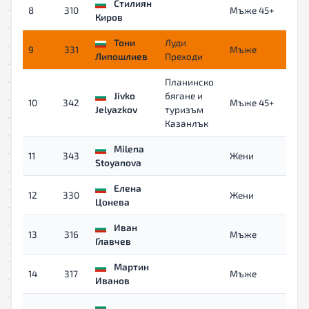
Стилиян
8
310
Мъже 45+
Киров
Тони
Луди
9
331
Мъже
0
Липошлиев
Преходи
Планинско
Jivko
бягане и
10
342
Мъже 45+
0
Jelyazkov
туризъм
Казанлък
Milena
11
343
Жени
0
Stoyanova
Елена
12
330
Жени
0
Цонева
Иван
13
316
Мъже
Главчев
Мартин
14
317
Мъже
0
Иванов