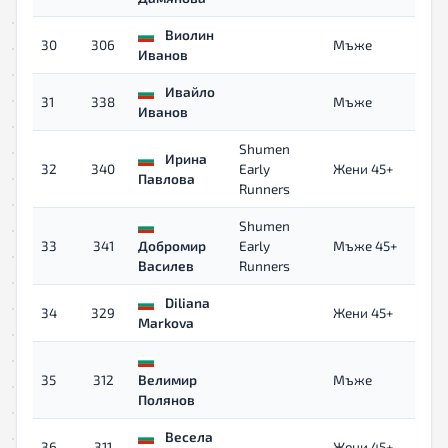
Виолин
30
306
Мъже
Иванов
Ивайло
31
338
Мъже
Иванов
Shumen
Ирина
32
340
Early
Жени 45+
Павлова
Runners
Shumen
33
341
Добромир
Early
Мъже 45+
Василев
Runners
Diliana
34
329
Жени 45+
Markova
35
312
Велимир
Мъже
0
Полянов
Весела
36
311
Жени 45+