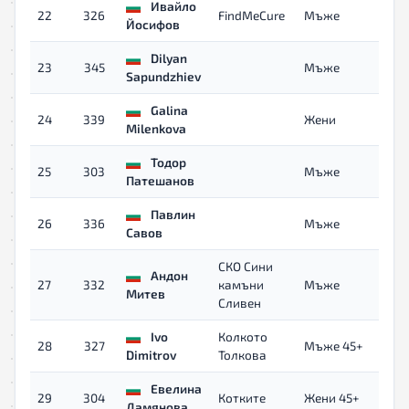
Ивайло
22
326
FindMeCure
Мъже
0
Йосифов
Dilyan
23
345
Мъже
Sapundzhiev
Galina
24
339
Жени
0
Milenkova
Тодор
25
303
Мъже
0
Патешанов
Павлин
26
336
Мъже
0
Савов
СКО Сини
Андон
27
332
камъни
Мъже
0
Митев
Сливен
Ivo
Колкото
28
327
Мъже 45+
0
Dimitrov
Толкова
Евелина
29
304
Котките
Жени 45+
Дамянова