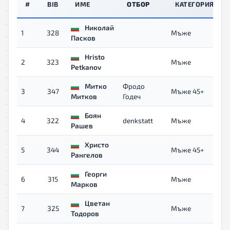
#
BIB
ИМЕ
ОТБОР
КАТЕГОРИЯ
Николай
1
328
Мъже
0
Пасков
Hristo
2
323
Мъже
Petkanov
Митко
Фродо
3
347
Мъже 45+
Митков
Годеч
Боян
4
322
denkstatt
Мъже
Рашев
Христо
5
344
Мъже 45+
0
Рангелов
Георги
6
315
Мъже
0
Марков
Цветан
7
325
Мъже
0
Тодоров