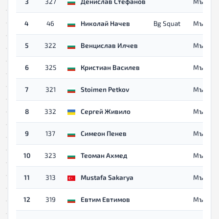
3
327
Денислав Стефанов
Мъже
4
46
Николай Начев
Bg Squat
Мъже
5
322
Венцислав Илчев
Мъже
6
325
Кристиан Василев
Мъже
7
321
Stoimen Petkov
Мъже
8
332
Сергей Живило
Мъже
9
137
Симеон Пенев
Мъже
10
323
Теоман Ахмед
Мъже
11
313
Mustafa Sakarya
Мъже
12
319
Евтим Евтимов
Мъже