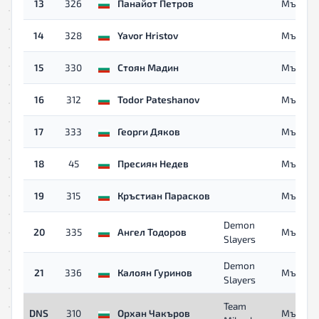
13
326
Панайот Петров
Мъже
14
328
Yavor Hristov
Мъже
15
330
Стоян Мадин
Мъже
16
312
Todor Pateshanov
Мъже
17
333
Георги Дяков
Мъже
18
45
Пресиян Недев
Мъже
19
315
Кръстиан Парасков
Мъже
Demon
20
335
Ангел Тодоров
Мъже
Slayers
Demon
21
336
Калоян Гуринов
Мъже
Slayers
Team
DNS
310
Орхан Чакъров
Мъже