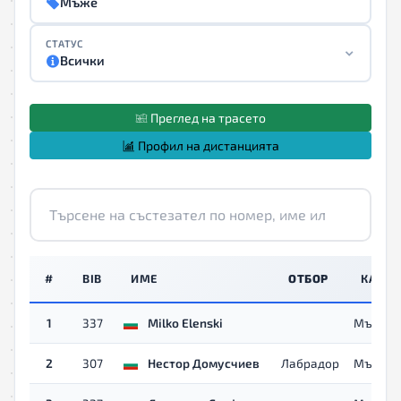
Мъже
СТАТУС
Всички
Преглед на трасето
Профил на дистанцията
#
BIB
ИМЕ
ОТБОР
КАТЕГ
1
337
Milko Elenski
Мъже
2
307
Нестор Домусчиев
Лабрадор
Мъже