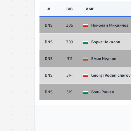
#
BIB
ИМЕ
DNS
306
Николай Михайлов
DNS
309
Борис Чакалов
DNS
311
Емил Недков
DNS
314
Georgi Vodenicharov
DNS
319
Боян Рашев