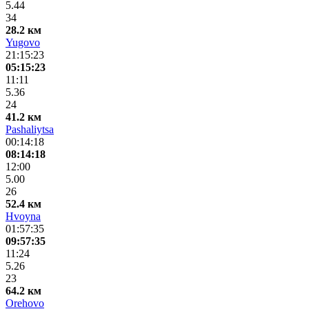
5.44
34
28.2 км
Yugovo
21:15:23
05:15:23
11:11
5.36
24
41.2 км
Pashaliytsa
00:14:18
08:14:18
12:00
5.00
26
52.4 км
Hvoyna
01:57:35
09:57:35
11:24
5.26
23
64.2 км
Orehovo