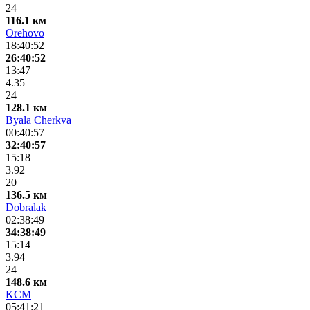
24
116.1 км
Orehovo
18:40:52
26:40:52
13:47
4.35
24
128.1 км
Byala Cherkva
00:40:57
32:40:57
15:18
3.92
20
136.5 км
Dobralak
02:38:49
34:38:49
15:14
3.94
24
148.6 км
KCM
05:41:21