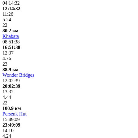
04:14:32
12:14:32
11:26
5.24
22
80.2 км
Khabata
08:51:38
16:51:38
12:37
4.76
23
88.9 км
Wonder Bridges
12:02:39
20:02:39
13:32
4.44
22
100.9 км
Persenk Hut
15:49:09
23:49:09
14:10
4.24