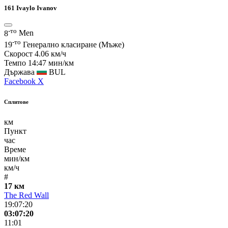
161
Ivaylo Ivanov
-то
8
Men
-то
19
Генерално класиране (Мъже)
Скорост
4.06 км/ч
Темпо
14:47 мин/км
Държава
BUL
Facebook
X
Сплитове
км
Пункт
час
Време
мин/км
км/ч
#
17 км
The Red Wall
19:07:20
03:07:20
11:01