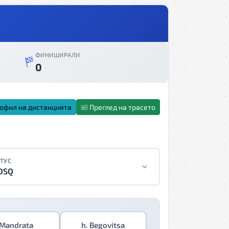
ФИНИШИРАЛИ
0
офил на дистанцията
Преглед на трасето
ТУС
DSQ
Mandrata
h. Begovitsa