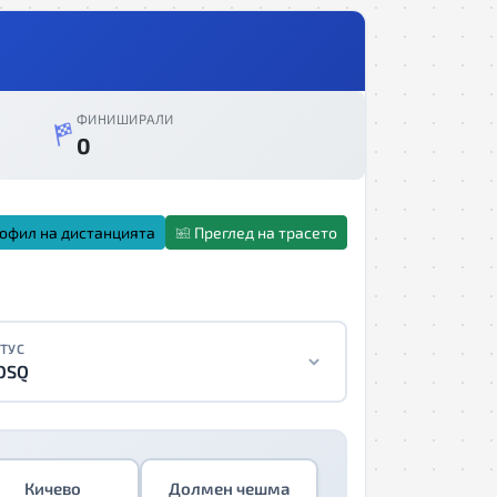
ФИНИШИРАЛИ
0
офил на дистанцията
Преглед на трасето
ТУС
DSQ
Кичево
Долмен чешма