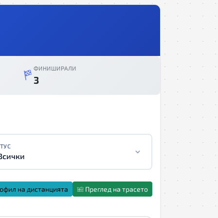
ФИНИШИРАЛИ
3
ТУС
Всички
офил на дистанцията
Преглед на трасето