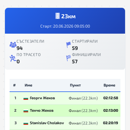
23км
Старт: 20.06.2026 09:05:00
СЪСТЕЗАТЕЛИ
СТАРТИРАЛИ
94
59
ПО ТРАСЕТО
ФИНИШИРАЛИ
0
57
#
Име
Пункт
Време
1
Георги Жеков
(22.3km)
02:12:58
Финал
2
Тенчо Жеков
(22.3km)
02:13:00
Финал
3
Stanislav Cholakov
(22.3km)
02:20:19
Финал