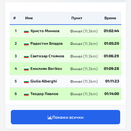
#
Име
Пункт
Време
1
Христо Минков
(11.3km)
01:02:44
Финал
2
Радостин Владов
(11.3km)
01:05:20
Финал
3
Светозар Стоянов
(11.3km)
01:06:29
Финал
4
Емилиян Borikov
(11.3km)
01:09:28
Финал
5
Giulia Alberghi
(11.3km)
01:11:23
Финал
6
Теодор Павлов
(11.3km)
01:14:00
Финал
Покажи всички