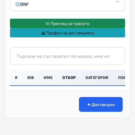
DNF
Преглед на трасето
Профил на дистанцията
#
BIB
ИМЕ
ОТБОР
КАТЕГОРИЯ
ПОСЛЕД
Дистанции