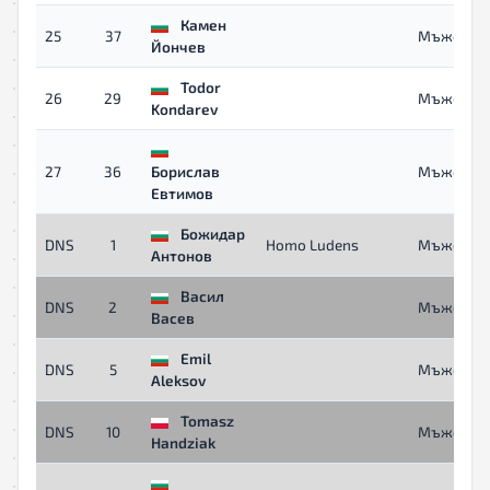
Камен
25
37
Мъже
Йончев
Todor
26
29
Мъже
Kondarev
27
36
Борислав
Мъже
Евтимов
Божидар
DNS
1
Homo Ludens
Мъже
Антонов
Васил
DNS
2
Мъже
Васев
Emil
DNS
5
Мъже
Aleksov
Tomasz
DNS
10
Мъже
Handziak