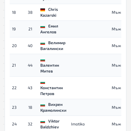
Chris
18
38
Мъже
Kazarski
Емил
19
21
Мъже
Ангелов
Велимир
20
40
Мъже
Вагалински
21
44
Валентин
Мъже
Митев
22
43
Константин
Мъже
Петров
Вихрен
23
18
Мъже
Крамолински
Viktor
24
32
Imotiko
Мъже
Baldzhiev