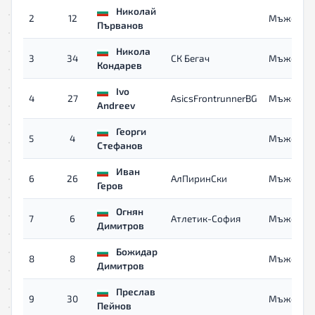
Николай
2
12
Мъже
Първанов
Никола
3
34
СК Бегач
Мъже
Кондарев
Ivo
4
27
AsicsFrontrunnerBG
Мъже
Andreev
Георги
5
4
Мъже
Стефанов
Иван
6
26
АлПиринСки
Мъже
Геров
Огнян
7
6
Атлетик-София
Мъже
Димитров
Божидар
8
8
Мъже
Димитров
Преслав
9
30
Мъже
Пейнов