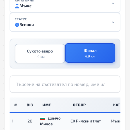
КАТЕГОРИИ
Мъже
СТАТУС
Всички
Финал
Сухото езеро
4.9 км
1.9 км
#
BIB
ИМЕ
ОТБОР
КАТЕГО
Димчо
1
28
СК Рилски атлет
Мъже
Мицов