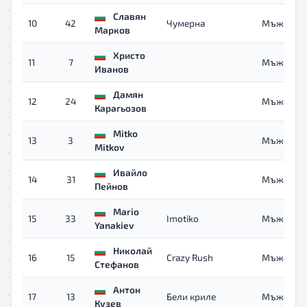
Славян
10
42
Чумерна
Мъже
Марков
Христо
11
7
Мъже
Иванов
Дамян
12
24
Мъже
Карагьозов
Mitko
13
3
Мъже
Mitkov
Ивайло
14
31
Мъже
Пейнов
Mario
15
33
Imotiko
Мъже
Yanakiev
Николай
16
15
Crazy Rush
Мъже
Стефанов
Антон
17
13
Бели криле
Мъже
Кузев