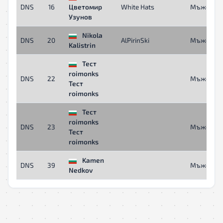
DNS
16
Цветомир
White Hats
Мъже
Узунов
Nikola
DNS
20
AlPirinSki
Мъже
Kalistrin
Тест
roimonks
DNS
22
Мъже
Тест
roimonks
Тест
roimonks
DNS
23
Мъже
Тест
roimonks
Kamen
DNS
39
Мъже
Nedkov