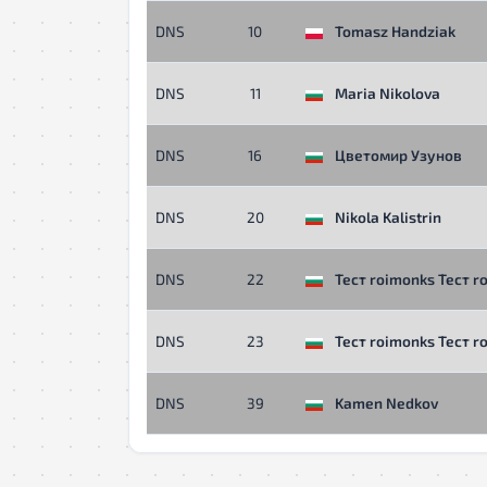
DNS
10
Tomasz Handziak
DNS
11
Maria Nikolova
DNS
16
Цветомир Узунов
DNS
20
Nikola Kalistrin
DNS
22
Тест roimonks Тест r
DNS
23
Тест roimonks Тест r
DNS
39
Kamen Nedkov