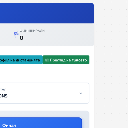
ФИНИШИРАЛИ
0
офил на дистанцията
Преглед на трасето
ТУС
DNS
Финал