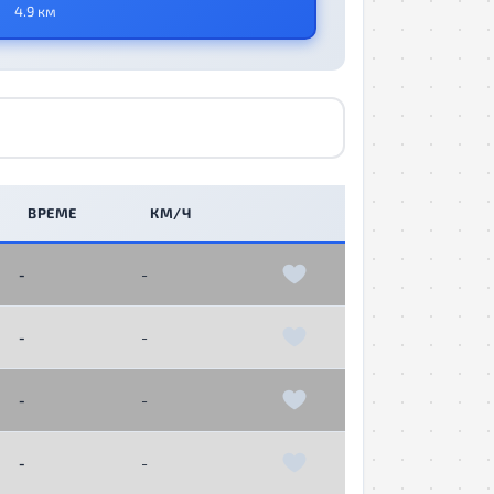
4.9 км
ВРЕМЕ
КМ/Ч
-
-
-
-
-
-
-
-