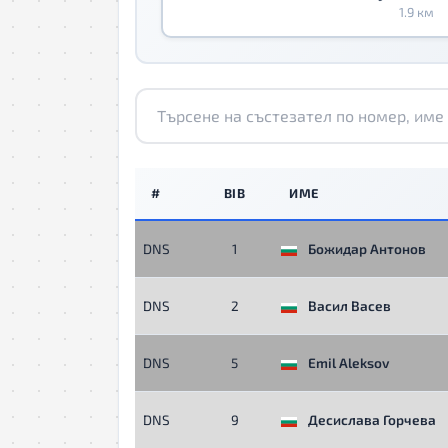
1.9 км
#
BIB
ИМЕ
DNS
1
Божидар Антонов
DNS
2
Васил Васев
DNS
5
Emil Aleksov
DNS
9
Десислава Горчева