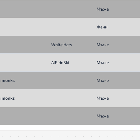
Мъже
Жени
White Hats
Мъже
AlPirinSki
Мъже
oimonks
Мъже
oimonks
Мъже
Мъже