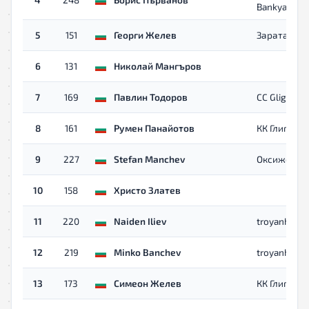
Bankya
5
151
Георги Желев
Зарата
6
131
Николай Мангъров
7
169
Павлин Тодоров
CC Gligan Et
8
161
Румен Панайотов
КК Глиган
9
227
Stefan Manchev
Оксижен
10
158
Христо Златев
11
220
Naiden Iliev
troyanhorse
12
219
Minko Banchev
troyanhorse
13
173
Симеон Желев
КК Глиган