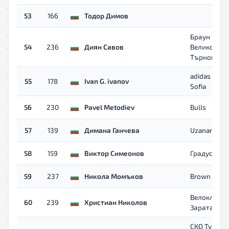
53
166
Тодор Димов
Браун тийм
54
236
Диян Савов
Велико
Търново
adidas Runn
55
178
Ivan G. ivanov
Sofia
56
230
Pavel Metodiev
Bulls
57
139
Димана Ганчева
Uzanaruns
58
159
Виктор Симеонов
Градус
59
237
Никола Момъков
Brown Team
Велоклуб
60
239
Христиан Николов
Зарата
СКО Туида -