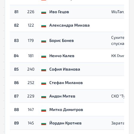
81
226
Иво Гецов
WuTang
82
122
Александра Микова
Сухите
83
179
Борис Бонев
спускачи
84
181
Ненчо Калев
КК Глиган
85
240
София Иванова
86
252
Стефан Миланов
87
229
Андон Митев
СКО "Туида"
88
147
Митко Димитров
89
145
Йордан Кротнев
Зарата