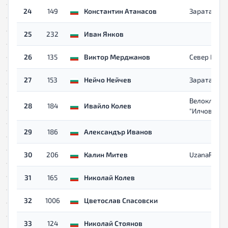
24
149
Константин Атанасов
Зарата
25
232
Иван Янков
26
135
Виктор Мерджанов
Север Плев
27
153
Нейчо Нейчев
Зарата
Велоклуб
28
184
Ивайло Колев
"Илчов баи
29
186
Александър Иванов
30
206
Калин Митев
UzanaRuns
31
165
Николай Колев
32
1006
Цветослав Спасовски
33
124
Николай Стоянов