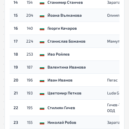
14
154
Станимир Станчев
Зарата
15
204
Йоана Вълканова
Олимп
16
140
Георги Качаров
17
224
Станислав Божанов
Мамут
18
253
Иво Ройлев
19
187
Валентина Иванова
20
196
Иван Иванов
Пегас
21
193
Цветомир Петков
Luda Gora
Гичев-Тран
22
195
Стилиян Гичев
ООД
23
155
Николай Робов
Зарата