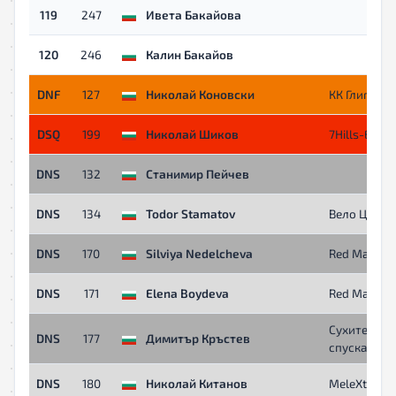
119
247
Ивета Бакайова
120
246
Калин Бакайов
DNF
127
Николай Коновски
КК Глиган
DSQ
199
Николай Шиков
7Hills-E bike
DNS
132
Станимир Пейчев
DNS
134
Todor Stamatov
Вело Царев
DNS
170
Silviya Nedelcheva
Red Mamba
DNS
171
Elena Boydeva
Red Mamba
Сухите
DNS
177
Димитър Кръстев
спускачи
DNS
180
Николай Китанов
MeleXtreme