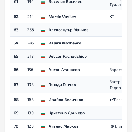
61
136
Веселин Василев
Туида
62
214
Martin Vasilev
XT
63
256
Александър Манчев
64
245
Valerii Mozheyko
65
218
Velizar Pachedzhiev
66
156
Антон Атанасов
Зарата
Застр. Брок
67
198
Генади Генчев
Тодор Мин
68
168
Ивайло Величков
тУРягиТи
69
130
Кристина Дончева
70
128
Атанас Марков
КК Глиган