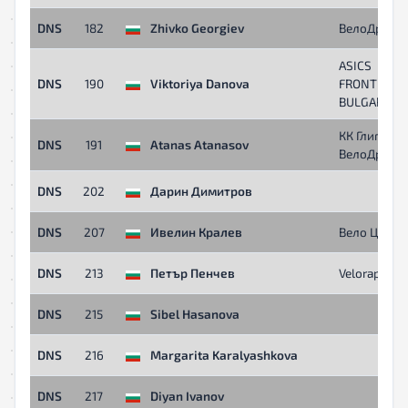
DNS
182
Zhivko Georgiev
ВелоДрЪво
ASICS
DNS
190
Viktoriya Danova
FRONTRUN
BULGARIA
КК Глиган +
DNS
191
Atanas Atanasov
ВелоДрЪво
DNS
202
Дарин Димитров
DNS
207
Ивелин Кралев
Вело Царев
DNS
213
Петър Пенчев
Veloraptor
DNS
215
Sibel Hasanova
DNS
216
Margarita Karalyashkova
DNS
217
Diyan Ivanov