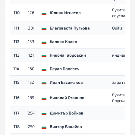
Сухите
110
126
Юлиян Игнатов
спускачи
111
201
Благовеста Пугьова
Quills
112
133
Калоян Колев
113
121
Никола Габровски
индивидуа
114
160
Deyan Donchev
115
152
Иван Басамаков
Зарата
Сухите
116
189
Николай Стоянов
Спускачи
117
254
Димитър Войнов
118
250
Виктор Бакайов