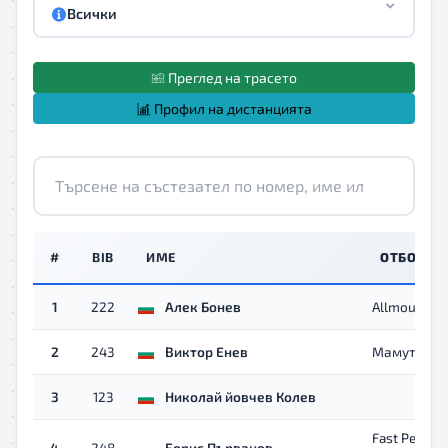
Всички
Преглед на трасето
Профил на дистанцията
#
BIB
ИМЕ
ОТБОР
1
222
Алек Бонев
Allmountain
2
243
Виктор Енев
Мамут
3
123
Николай йовчев Колев
Fast Pedals
4
248
Борис Първанов