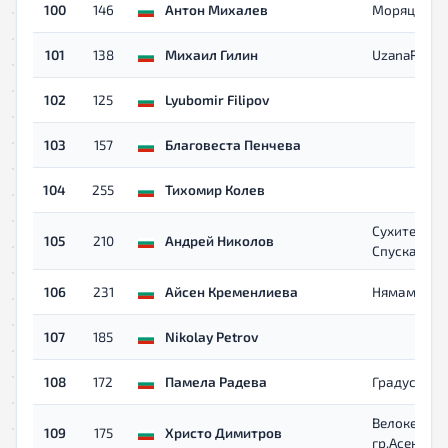
100
146
Антон Михалев
Моряци
101
138
Михаил Гилин
UzanaRuns
102
125
Lyubomir Filipov
103
157
Благовеста Пенчева
104
255
Тихомир Колев
Сухите
105
210
Андрей Николов
Спускачи
106
231
Айсен Кременлиева
Нямам
107
185
Nikolay Petrov
108
172
Памела Радева
Градус
Велокелеш
109
175
Христо Димитров
гр.Асеновг