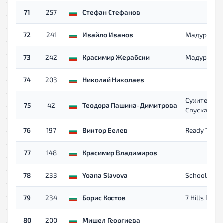
71
257
Стефан Стефанов
72
241
Ивайло Иванов
Мадуро
73
242
Красимир Жерабски
Мадуро
74
203
Николай Николаев
Сухите
75
42
Теодора Пашина-Димитрова
Спускачи
76
197
Виктор Велев
Ready To Ra
77
148
Красимир Владимиров
78
233
Yoana Slavova
School Mira
79
234
Борис Костов
7 Hills Пло
80
200
Мишел Георгиева