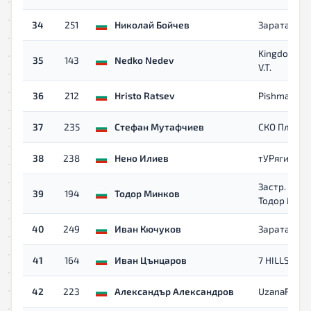
34
251
Николай Бойчев
Зарата
Kingdom Rid
35
143
Nedko Nedev
V.T.
36
212
Hristo Ratsev
PishmanCros
37
235
Стефан Мутафчиев
СКО Пловд
38
238
Нено Илиев
тУРягиТи
Застр. Брок
39
194
Тодор Минков
Тодор Мин
40
249
Иван Кючуков
Зарата
41
164
Иван Цънцаров
7 HILLS
42
223
Александър Александров
UzanaRuns