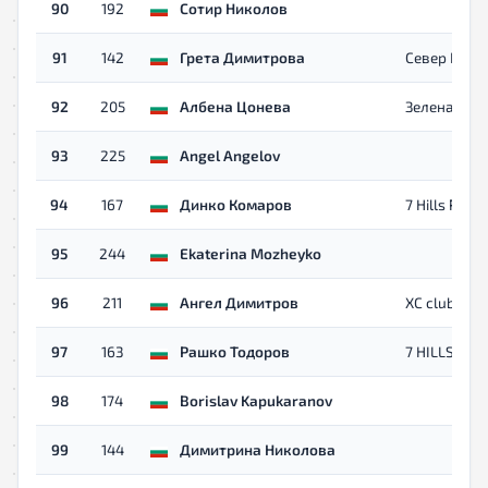
90
192
Сотир Николов
91
142
Грета Димитрова
Север Плев
92
205
Албена Цонева
Зелена стъ
93
225
Angel Angelov
94
167
Динко Комаров
7 Hills Plovd
95
244
Ekaterina Mozheyko
96
211
Ангел Димитров
XC club
97
163
Рашко Тодоров
7 HILLS
98
174
Borislav Kapukaranov
99
144
Димитрина Николова