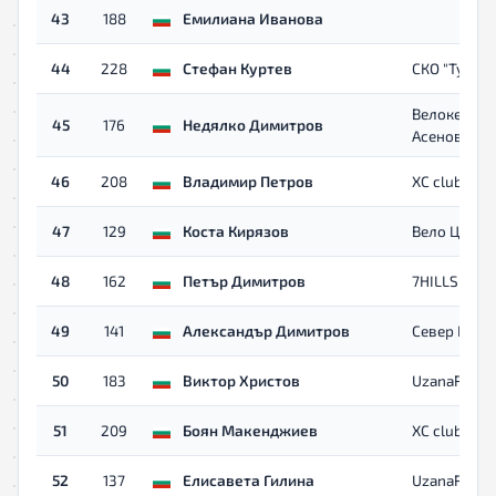
43
188
Емилиана Иванова
44
228
Стефан Куртев
СКО "Туида"
Велокелеши
45
176
Недялко Димитров
Асеновград
46
208
Владимир Петров
XC club
47
129
Коста Кирязов
Вело Царев
48
162
Петър Димитров
7HILLS
49
141
Александър Димитров
Север Плев
50
183
Виктор Христов
UzanaRuns
51
209
Боян Макенджиев
XC club
52
137
Елисавета Гилина
UzanaRuns