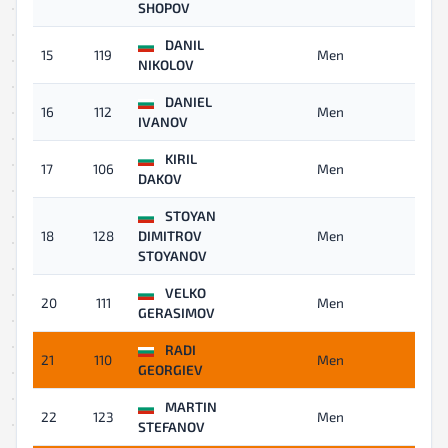
SHOPOV
DANIL
15
119
Men
02:
NIKOLOV
DANIEL
16
112
Men
02:
IVANOV
KIRIL
17
106
Men
02:
DAKOV
STOYAN
18
128
DIMITROV
Men
02:
STOYANOV
VELKO
20
111
Men
02:
GERASIMOV
RADI
21
110
Men
02:
GEORGIEV
MARTIN
22
123
Men
02:
STEFANOV