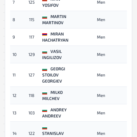
7
125
Men
02:
YOSIFOV
MARTIN
8
115
Men
02:
MARTINOV
MIRAN
9
117
Men
02:
HACHATRYAN
VASIL
10
129
Men
02:
INGILIZOV
GEORGI
11
127
STOILOV
Men
02:
GEORGIEV
MILKO
12
118
Men
02:
MILCHEV
ANDREY
13
103
Men
02:
ANDREEV
14
122
STANISLAV
Men
02: