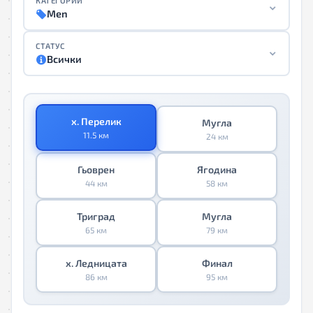
КАТЕГОРИИ
Men
СТАТУС
Всички
х. Перелик
Мугла
11.5 км
24 км
Гьоврен
Ягодина
44 км
58 км
Триград
Мугла
65 км
79 км
х. Ледницата
Финал
86 км
95 км