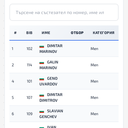
#
BIB
ИМЕ
ОТБОР
КАТЕГОРИЯ
В
DIMITAR
1
102
Men
01:
MARINOV
GALIN
2
114
Men
01:
MARINOV
GENO
4
101
Men
01:
UVARDOV
DIMITAR
5
107
Men
02:
DIMITROV
SLAVIAN
6
109
Men
02:
GENCHEV
IVAN