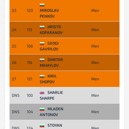
23
120
MIROSLAV
Men
02:
PENKOV
HRISTO
24
113
Men
02:
KOPARANOV
GEOGI
25
108
Men
02:
GAVRILOV
DIMITAR
26
116
Men
02:
MIHAYLOV
KIRIL
27
121
Men
03:
SHOPOV
SHARLIE
DNS
100
Men
-
SHARPE
MLADEN
DNS
104
Men
-
ANTONOV
STOYAN
DNS
124
Men
-