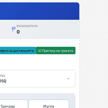
ФИНИШИРАЛИ
0
офил на дистанцията
Преглед на трасето
ТУС
DSQ
Триград
Мугла