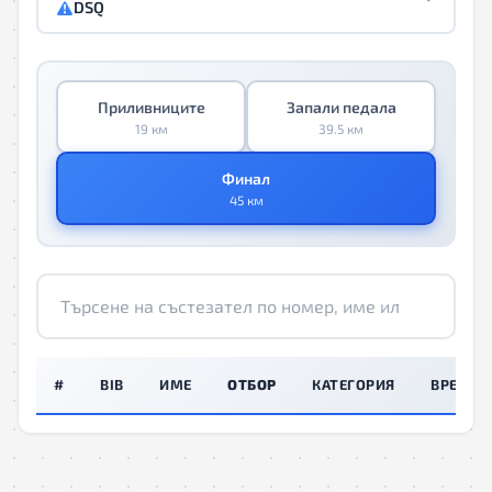
DSQ
Приливниците
Запали педала
19 км
39.5 км
Финал
45 км
#
BIB
ИМЕ
ОТБОР
КАТЕГОРИЯ
ВРЕМЕ