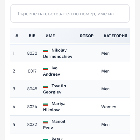
#
BIB
ИМЕ
ОТБОР
КАТЕГОРИЯ
Nikolay
1
8030
Men
04
Dermendzhiev
Ivo
2
8017
Men
04
Andreev
Tsvetin
3
8048
Men
04
Georgiev
Mariya
4
8024
Women
04
Nikolova
Manoil
5
8022
Men
04
Peev
Petar