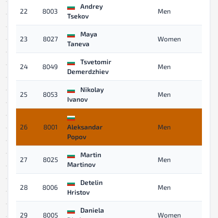
Andrey
22
8003
Men
05
Tsekov
Maya
23
8027
Women
05
Taneva
Tsvetomir
24
8049
Men
06
Demerdzhiev
Nikolay
25
8053
Men
06
Ivanov
26
8001
Aleksandar
Men
06
Popov
Martin
27
8025
Men
06
Martinov
Detelin
28
8006
Men
06
Hristov
Daniela
29
8005
Women
06