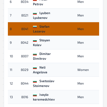
6
8034
Men
05
Petrov
Lyuben
7
8021
Men
05
Lyubenov
Stefan
8
8041
Men
05
Lazarov
Stoyan
9
8042
Men
05
Kolev
Dimitar
10
8007
Men
05
Dimitrov
Neli
11
8029
Women
05
Angelova
Svetoslav
12
8044
Men
05
Stoimenov
ivaylo
13
8016
Men
05
keremedchiev