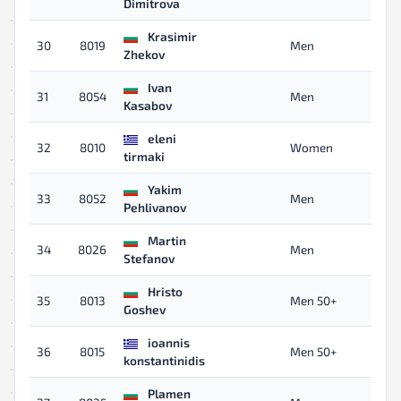
Dimitrova
Krasimir
30
8019
Men
06
Zhekov
Ivan
31
8054
Men
06
Kasabov
eleni
32
8010
Women
06
tirmaki
Yakim
33
8052
Men
06
Pehlivanov
Martin
34
8026
Men
06
Stefanov
Hristo
35
8013
Men 50+
06
Goshev
ioannis
36
8015
Men 50+
06
konstantinidis
Plamen