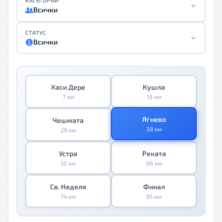
КАТЕГОРИИ
Всички
СТАТУС
Всички
Хаси Дере
Кушла
7 км
19 км
Ягнево
Чешмата
38 км
29 км
Устра
Реката
52 км
66 км
Св. Неделя
Финал
74 км
85 км