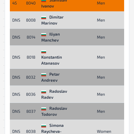
45
8040
Men
10
Ivanov
Dimitar
DNS
8008
Men
-
Marinov
Iliyan
DNS
8014
Men
-
Manchev
DNS
8018
Konstantin
Men
-
Atanasov
Petar
DNS
8032
Men
-
Andreev
Radoslav
DNS
8036
Men
-
Radev
Radoslav
DNS
8037
Men
-
Todorov
Simona
DNS
8038
Raycheva-
Women
-