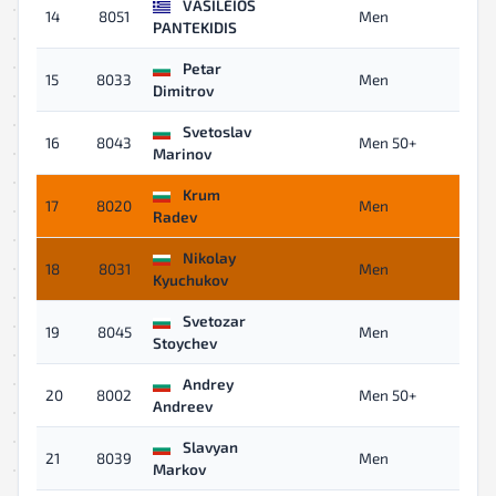
VASILEIOS
14
8051
Men
05
PANTEKIDIS
Petar
15
8033
Men
05
Dimitrov
Svetoslav
16
8043
Men 50+
05
Marinov
Krum
17
8020
Men
05
Radev
Nikolay
18
8031
Men
05
Kyuchukov
Svetozar
19
8045
Men
05
Stoychev
Andrey
20
8002
Men 50+
05
Andreev
Slavyan
21
8039
Men
05
Markov