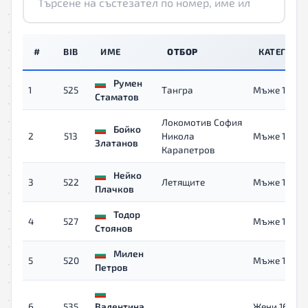
#
BIB
ИМЕ
ОТБОР
КАТЕГОРИ
Румен
1
525
Тангра
Мъже 16+
Стаматов
Локомотив София
Бойко
2
513
Никола
Мъже 16+
Златанов
Карапетров
Нейко
3
522
Летящите
Мъже 16+
Плачков
Тодор
4
527
Мъже 16+
Стоянов
Милен
5
520
Мъже 16+
Петров
6
535
Валентина
Жени 16+