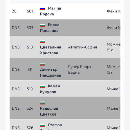
Marina
28
501
Жени 16+
Rogova
Бояна
DNS
503
Жени 16+
Папазова
Момичета 1
DNS
510
Цветелина
Атлетик-София
15 г.
Христова
Супер Спорт
Момчета 12
DNS
511
Димитър
Варна
15 г.
Панделиев
Камен
DNS
519
Мъже 16+
Кукуров
DNS
524
Радослав
Мъже 16+
Цветков
Стефан
DNS
526
Мъже 16+