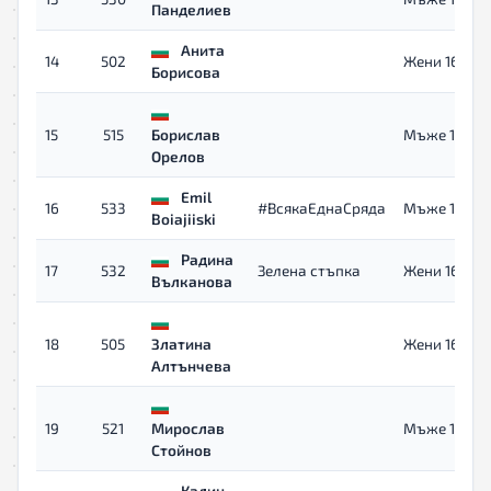
Панделиев
Анита
14
502
Жени 16+
Борисова
15
515
Борислав
Мъже 16+
Орелов
Emil
16
533
#ВсякаЕднаСряда
Мъже 16+
Boiajiiski
Радина
17
532
Зелена стъпка
Жени 16+
Вълканова
18
505
Златина
Жени 16+
Алтънчева
19
521
Мирослав
Мъже 16+
Стойнов
Калин