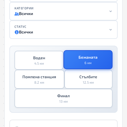
КАТЕГОРИИ
Всички
СТАТУС
Всички
Бежаната
Воден
6 км
4.5 км
Помпена станция
Стълбите
8.2 км
12.5 км
Финал
13 км