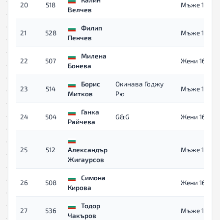
20
518
Мъже 16+
Велчев
Филип
21
528
Мъже 16+
Пенчев
Милена
22
507
Жени 16+
Бонева
Борис
Окинава Годжу
23
514
Мъже 16+
Митков
Рю
Ганка
24
504
G&G
Жени 16+
Райчева
25
512
Александър
Мъже 16+
Жигаурсов
Симона
26
508
Жени 16+
Кирова
Тодор
27
536
Мъже 16+
Чакъров