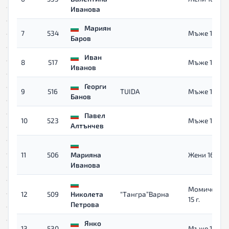
Иванова
Мариян
7
534
Мъже 16+
Баров
Иван
8
517
Мъже 16+
Иванов
Георги
9
516
TUIDA
Мъже 16+
Банов
Павел
10
523
Мъже 16+
Алтънчев
11
506
Марияна
Жени 16+
Иванова
Момичета 1
12
509
Николета
“Тангра”Варна
15 г.
Петрова
Янко
13
530
Мъже 16+