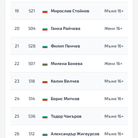
19
521
Мирослав Стойнов
Мъже 16+
20
504
Ганка Райчева
Жени 16+
21
528
Филип Пенчев
Мъже 16+
22
507
Милена Бонева
Жени 16+
23
518
Калин Велчев
Мъже 16+
24
514
Борис Митков
Мъже 16+
25
536
Тодор Чакъров
Мъже 16+
26
512
Александър Жигаурсов
Мъже 16+