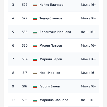
3
522
Нейко Плачков
Мъже 16+
4
527
Тодор Стоянов
Мъже 16+
5
535
Валентина Иванова
Жени 16+
6
520
Милен Петров
Мъже 16+
7
534
Мариян Баров
Мъже 16+
8
517
Иван Иванов
Мъже 16+
9
516
Георги Банов
Мъже 16+
10
506
Марияна Иванова
Жени 16+