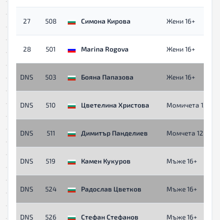
27
508
Симона Кирова
Жени 16+
28
501
Marina Rogova
Жени 16+
DNS
503
Бояна Папазова
Жени 16+
DNS
510
Цветелина Христова
Момичета 12-15 г
DNS
511
Димитър Панделиев
Момчета 12-15 г.
DNS
519
Камен Кукуров
Мъже 16+
DNS
524
Радослав Цветков
Мъже 16+
DNS
526
Стефан Стефанов
Мъже 16+