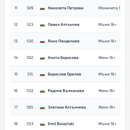
11
509
Николета Петрова
Момичета 12-15 г
12
523
Павел Алтънчев
Мъже 16+
13
530
Янко Панделиев
Мъже 16+
14
502
Анита Борисова
Жени 16+
15
515
Борислав Орелов
Мъже 16+
16
532
Радина Вълканова
Жени 16+
17
505
Златина Алтънчева
Жени 16+
18
533
Emil Boiajiiski
Мъже 16+