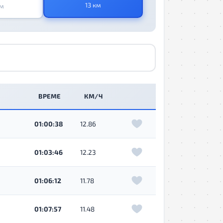
13 км
км
Я
ВРЕМЕ
КМ/Ч
01:00:38
12.86
01:03:46
12.23
01:06:12
11.78
01:07:57
11.48