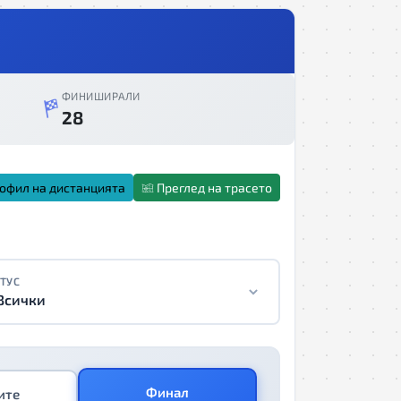
ФИНИШИРАЛИ
28
офил на дистанцията
Преглед на трасето
ТУС
Всички
Финал
ите