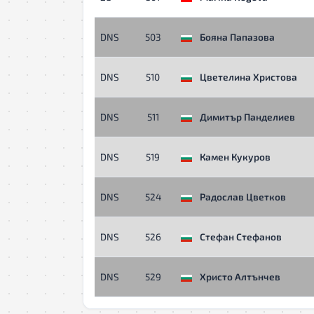
DNS
503
Бояна Папазова
DNS
510
Цветелина Христова
DNS
511
Димитър Панделиев
DNS
519
Камен Кукуров
DNS
524
Радослав Цветков
DNS
526
Стефан Стефанов
DNS
529
Христо Алтънчев