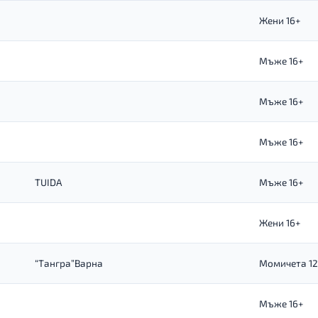
Жени 16+
Мъже 16+
Мъже 16+
Мъже 16+
TUIDA
Мъже 16+
Жени 16+
“Тангра”Варна
Момичета 12-
Мъже 16+