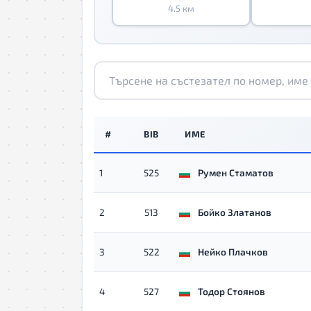
4.5 км
#
BIB
ИМЕ
1
525
Румен Стаматов
2
513
Бойко Златанов
3
522
Нейко Плачков
4
527
Тодор Стоянов