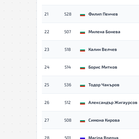
21
528
Филип Пенчев
22
507
Милена Бонева
23
518
Калин Велчев
24
514
Борис Митков
25
536
Тодор Чакъров
26
512
Александър Жигаурсов
27
508
Симона Кирова
28
501
Marina Rogova