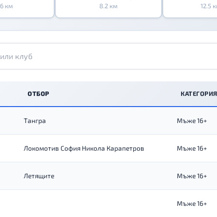
6 км
8.2 км
12.5 
ОТБОР
КАТЕГОРИ
Тангра
Мъже 16+
Локомотив София Никола Карапетров
Мъже 16+
Летящите
Мъже 16+
Мъже 16+