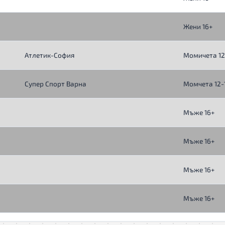
Жени 16+
Атлетик-София
Момичета 12-
Супер Спорт Варна
Момчета 12-1
Мъже 16+
Мъже 16+
Мъже 16+
Мъже 16+