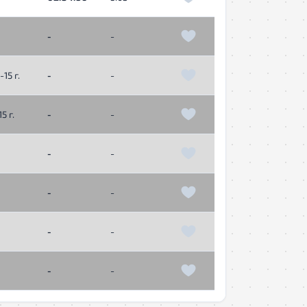
-
-
15 г.
-
-
5 г.
-
-
-
-
-
-
-
-
-
-