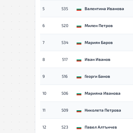
5
535
Валентина Иванова
6
520
Милен Петров
7
534
Мариян Баров
8
517
Иван Иванов
9
516
Георги Банов
10
506
Марияна Иванова
11
509
Николета Петрова
12
523
Павел Алтънчев