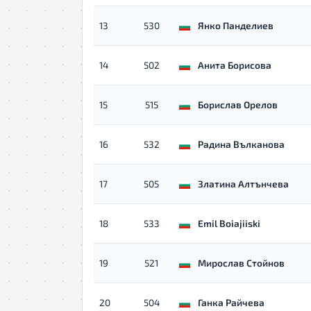
13
530
Янко Панделиев
14
502
Анита Борисова
15
515
Борислав Орелов
16
532
Радина Вълканова
17
505
Златина Алтънчева
18
533
Emil Boiajiiski
19
521
Мирослав Стойнов
20
504
Ганка Райчева