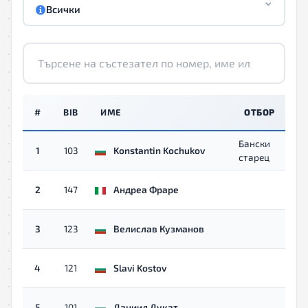
Всички
#
BIB
ИМЕ
ОТБОР
К
Бански
Мъ
1
103
Konstantin Kochukov
старец
40
Мъ
2
147
Андреа Фраре
40
Мъ
3
123
Велислав Кузманов
40
Мъ
4
121
Slavi Kostov
40
Мъ
5
101
Даниил Дукат