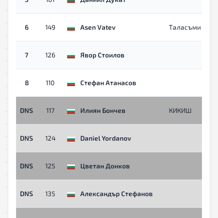
40
Мъ
6
149
Asen Vatev
Таласъми
40
Мъ
7
126
Явор Стоилов
40
Мъ
8
110
Стефан Атанасов
40
Мъ
DNS
117
Илиян Бончев
КИКИШ
40
Мъ
DNS
124
Daniel Yordanov
40
Мъ
DNS
125
Цветан Донков
40
Мъ
DNS
135
Александър Стефанов
40
Мъ