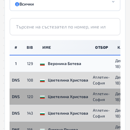
Всички
#
BIB
ИМЕ
ОТБОР
КАТЕГ
Девойки
1
129
Вероника Ботева
18)
Атлетик-
Девойки
DNS
108
Цветелина Христова
София
18)
Атлетик-
Девойки
DNS
120
Цветелина Христова
София
18)
Атлетик-
Девойки
DNS
143
Цветелина Христова
София
18)
Девойки
DNS
156
Димана Пенова