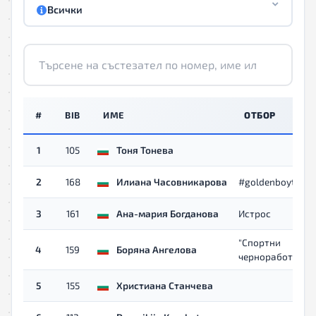
Всички
#
BIB
ИМЕ
ОТБОР
1
105
Тоня Тонева
2
168
Илиана Часовникарова
#goldenboyteam
3
161
Ана-мария Богданова
Истрос
"Спортни
4
159
Боряна Ангелова
черноработници
5
155
Христиана Станчева